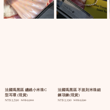
法國瑪黑區 纏繞小米珠C
法國瑪黑區 不規則米珠細
型耳環 (現貨)
鍊項鍊(現貨)
Sale
NT$ 2,390
Regular
Sale
NT$ 2,190
Regular
NT$ 2,980
NT$ 2,590
price
price
price
price