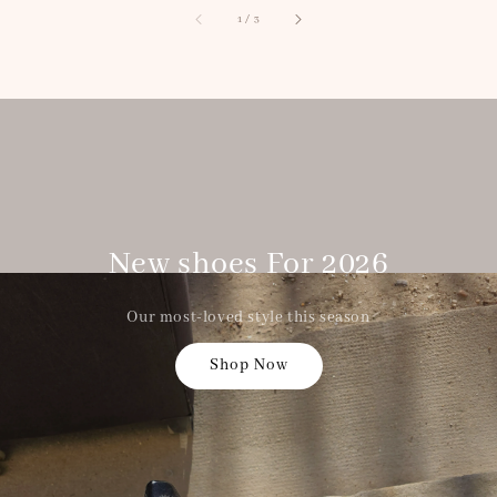
1
/
3
New shoes For 2026
Our most-loved style this season
Shop Now