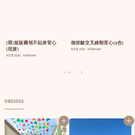
(瑕)挺版圓領不貼身背心
側抓皺交叉繞頸背心(4色)
(現貨)
Sale
NT$ 790
Regular
NT$ 890
price
price
Sale
NT$ 690
Regular
NT$ 790
price
price
1
/
11
DRESSES