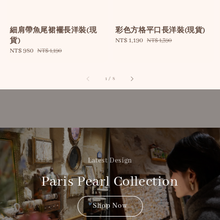
細肩帶魚尾裙襬長洋裝(現
彩色方格平口長洋裝(現貨)
貨)
Sale
NT$ 1,190
Regular
NT$ 1,390
price
price
Sale
NT$ 980
Regular
NT$ 1,190
price
price
1
/
8
Latest Design
Paris Pearl Collection
Shop Now