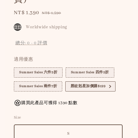
Sale
NT$ 1,390
Regular
NT$ 1,590
price
price
Worldwide shipping
總分:
0
-
0
評價
適用優惠
Summer Sales 六件3折
Summer Sales 四件5折
Summer Sales 兩件7折
唇紋剋星加價購$199
購買此產品可獲得 1390 點數
Size
S