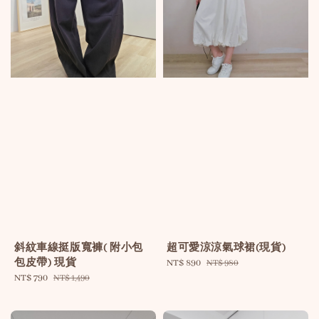
斜紋車線挺版寬褲( 附小包
超可愛涼涼氣球裙(現貨)
包皮帶) 現貨
Sale
NT$ 890
Regular
NT$ 980
Sale
NT$ 790
Regular
price
price
NT$ 1,490
price
price