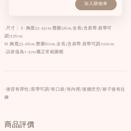
加入購物車
-尺寸： S -胸寬32-45cm,臀圍56cm,全長(含肩帶,肩帶可
調)138cm
M-胸寬33-46cm,臀圍60cm,全長(含肩帶,肩帶可調)140cm
-誤差值為1~3cm屬正常範圍喔
-後背有彈性/肩帶可調/有口袋/有內裡/後腰挖空/裙子後有拉
鍊
商品評價