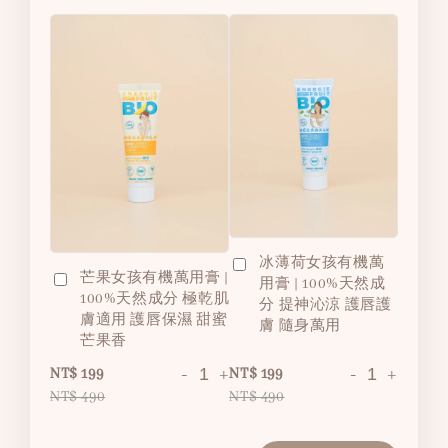
冰薄荷女孩有機萬
芒果女孩有機萬用膏 |
用膏 | 100%天然成
100%天然成分 極乾肌
分 提神沁涼 護唇護
膚適用 護唇保濕 甜蜜
膚 隨身萬用
芒果香
-
+
-
+
NT$ 199
NT$ 199
NT$ 490
NT$ 490