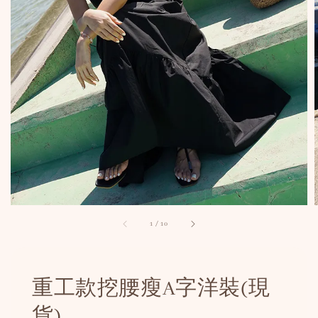
1
/
10
重工款挖腰瘦A字洋裝(現
貨)