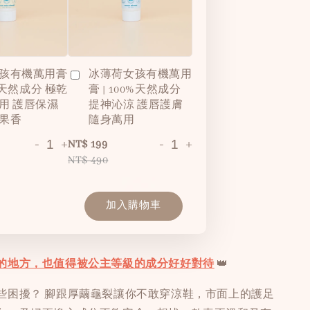
孩有機萬用膏
冰薄荷女孩有機萬用
0%天然成分 極乾
膏 | 100%天然成分
用 護唇保濕
提神沁涼 護唇護膚
果香
隨身萬用
-
+
-
+
NT$ 199
NT$ 490
加入購物車
的地方，也值得被公主等級的成分好好對待
👑
些困擾？ 腳跟厚繭龜裂讓你不敢穿涼鞋，市面上的護足