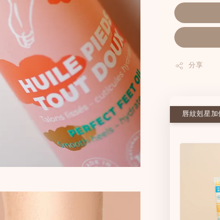
分享
唇紋剋星加價