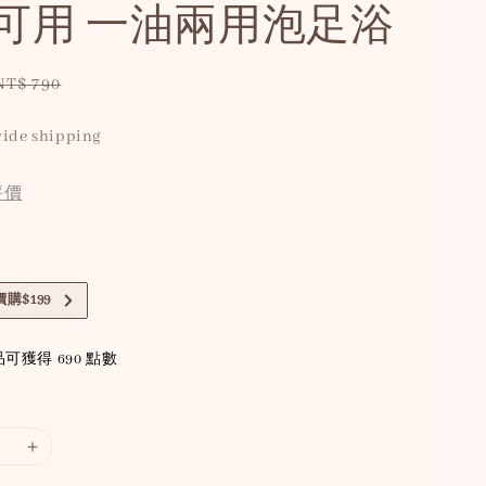
可用 一油兩用泡足浴
Regular
NT$ 790
price
ide shipping
評價
購$199
可獲得 690 點數