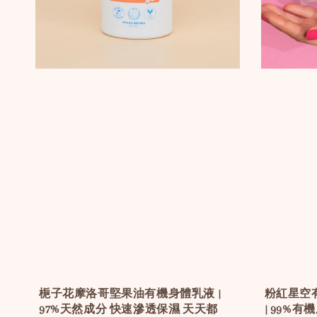
梔子花摩洛哥堅果油有機身體乳液 |
粉紅星空
97%天然成分 快速滲透保濕 天天都
| 99%