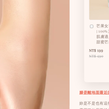
芒果女
| 10
肌膚適
甜蜜芒
NT$ 199
NT$ 490
腳是離地面最近
妳是不是也有這