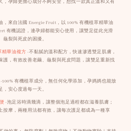
久，孕婦更擔心成分不夠安全，想找一款真正溫和又有
自法國 Energie Fruit，以 100% 有機植萃精華油
ocert 有機認證，連孕婦都能安心使用，讓雙足從此光滑
、龜裂與死皮的困擾。
植萃精華油複方
-不黏膩的溫和配方，快速滲透雙足肌膚，
保護，有效改善老繭、龜裂與死皮問題，讓雙足重新找
用
-100% 有機植萃成分，無任何化學添加，孕媽媽也能放
足，安心度過每一天。
便
-泡足浴時滴幾滴，讓整個泡足過程都在滋養肌膚；
上按摩，兩種用法都有效，讓每次護足都成為一種享