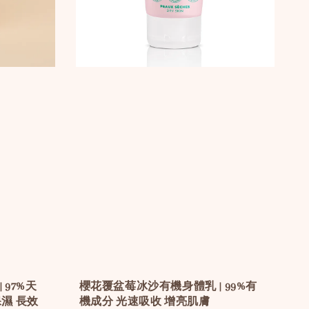
97%天
櫻花覆盆莓冰沙有機身體乳 | 99%有
濕 長效
機成分 光速吸收 增亮肌膚