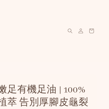
足有機足油 | 100%
植萃 告別厚腳皮龜裂