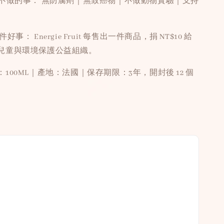
們不做的事： 無防腐劑｜無致癌物｜不做動物實驗｜支持
好事： Energie Fruit 每售出一件商品，捐 NT$10 給
兒童與環境保護公益組織。
100ML｜產地：法國｜保存期限：3年，開封後 12 個