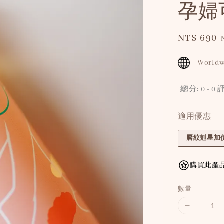
孕婦
Sale
NT$ 690
price
Worldw
總分:
0
-
0
適用優惠
唇紋剋星加價
購買此產品
數量