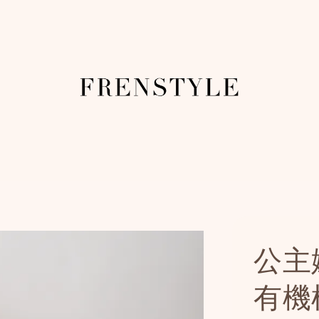
公主嫩
有機