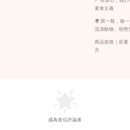
✅ 你放心，我
素食主義
🌍 買一瓶，做一件
流浪動物、弱勢
商品規格｜容量：
月
成為首位評論者