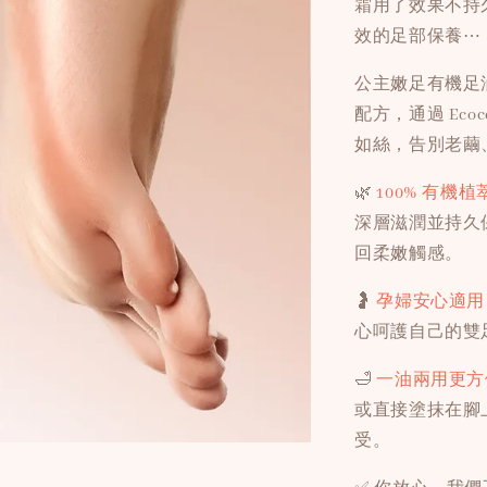
霜用了效果不持
效的足部保養⋯
公主嫩足有機足油，來
配方，通過 Ec
如絲，告別老繭
🌿
100% 有機
深層滋潤並持久
回柔嫩觸感。
🤰
孕婦安心適
心呵護自己的雙
🛁
一油兩用更方
或直接塗抹在腳
受。