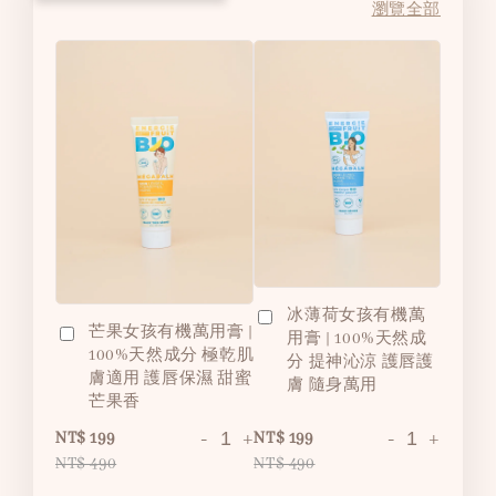
瀏覽全部
冰薄荷女孩有機萬
芒果女孩有機萬用膏 |
用膏 | 100%天然成
100%天然成分 極乾肌
分 提神沁涼 護唇護
膚適用 護唇保濕 甜蜜
膚 隨身萬用
芒果香
-
+
-
+
NT$ 199
NT$ 199
NT$ 490
NT$ 490