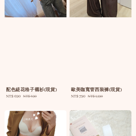
配色緹花格子襯衫(現貨)
歐美咖寬管西裝褲(現貨)
Sale
NT$ 690
Regular
Sale
NT$ 790
Regular
NT$ 890
NT$ 1,190
price
price
price
price