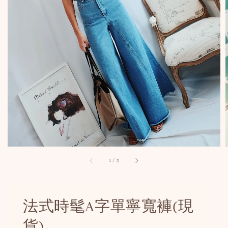
1
/
5
法式時髦A字單寧寬褲(現
貨)