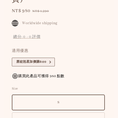
Sale
NT$ 980
Regular
NT$ 1,290
price
price
Worldwide shipping
總分:
0
-
0
評價
適用優惠
唇紋剋星加價購$199
購買此產品可獲得 980 點數
Size
S