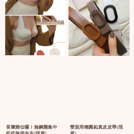
長輩歸位囉！無鋼圈集中
雙面用橢圓釦真皮皮帶(現
托托無痕內衣(現貨)
貨)