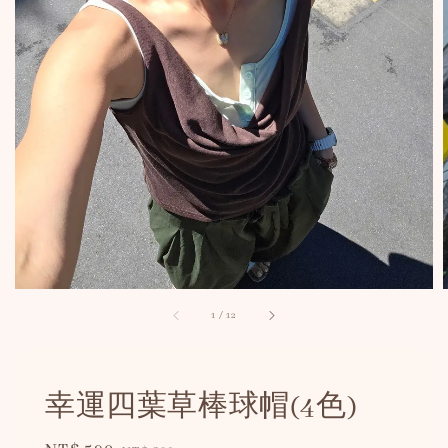
1
/
12
幸運四葉草棒球帽(4色)