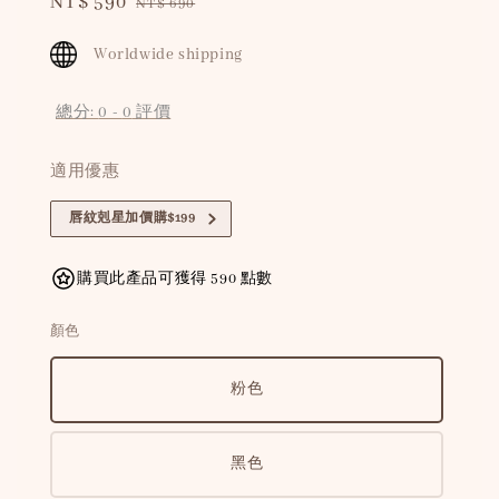
Sale
NT$ 590
Regular
NT$ 690
price
price
Worldwide shipping
總分:
0
-
0
評價
適用優惠
唇紋剋星加價購$199
購買此產品可獲得 590 點數
顏色
粉色
黑色