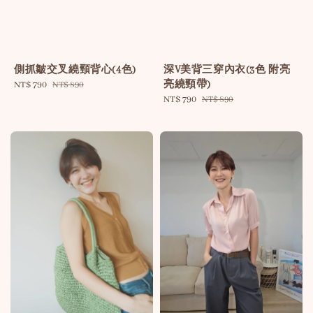
側抓皺交叉繞頸背心(4色)
深V美背三穿內衣(3色 附亮
亮繞頸帶)
Sale
NT$ 790
Regular
NT$ 890
price
price
Sale
NT$ 790
Regular
NT$ 890
price
price