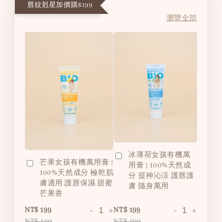
唇紋剋星加價購$199
瀏覽全部
冰薄荷女孩有機萬
芒果女孩有機萬用膏 |
用膏 | 100%天然成
100%天然成分 極乾肌
分 提神沁涼 護唇護
膚適用 護唇保濕 甜蜜
膚 隨身萬用
芒果香
-
+
-
+
NT$ 199
NT$ 199
NT$ 490
NT$ 490