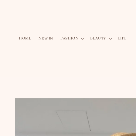
HOME
NEW IN
FASHION
BEAUTY
LIFE