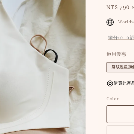
Sale
NT$ 790
price
Worldw
總分:
0
-
0
適用優惠
唇紋剋星加價
購買此產品
Color