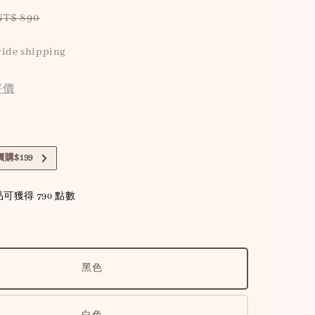
Regular
NT$ 890
price
ide shipping
評價
購$199
可獲得 790 點數
黑色