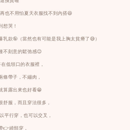
供退換貨喔
，再也不用怕夏天衣服找不到內搭😆
到想哭！
爆乳款🤪（當然也有可能是我上胸太貧瘠了😅）
種不刻意的鬆弛感😉
搭在低領口的衣服裡，
兩條帶子，不繃肉，
就算露出來也好看😁
很舒服，而且穿法很多，
可以平行穿，也可以交叉，
帶👉繞頸穿，