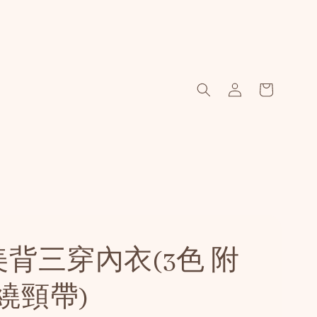
美背三穿內衣(3色 附
繞頸帶)