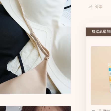
分享
唇紋剋星加價