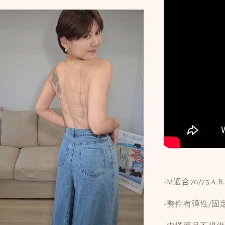
-M適合70/75 A
-整件有彈性/固