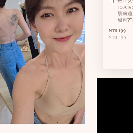
芒果女
| 10
肌膚適
甜蜜芒
NT$ 199
NT$ 490