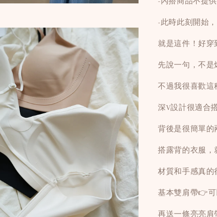
-內搭商品不提
-此時此刻開始
就是這件！好穿
先說一句，不是
不過我很喜歡這
深V設計很適合
背後是很簡單的
搭露背的衣服，
材質和手感真的
基本雙肩帶👉
再送一條亮亮肩