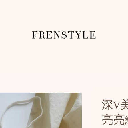
深V
亮亮