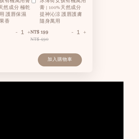
孩有機萬用膏
冰薄荷女孩有機萬用
0%天然成分 極乾
膏 | 100%天然成分
用 護唇保濕
提神沁涼 護唇護膚
果香
隨身萬用
-
+
-
+
NT$ 199
NT$ 490
加入購物車