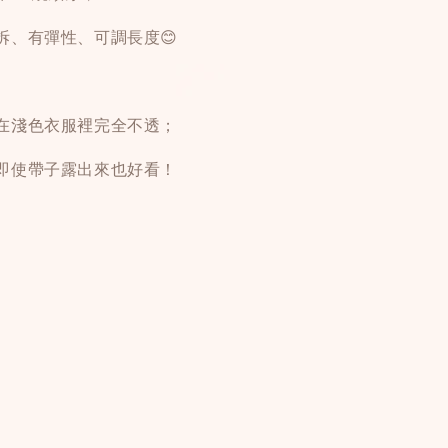
拆、有彈性、可調長度😊
在淺色衣服裡完全不透；
即使帶子露出來也好看！