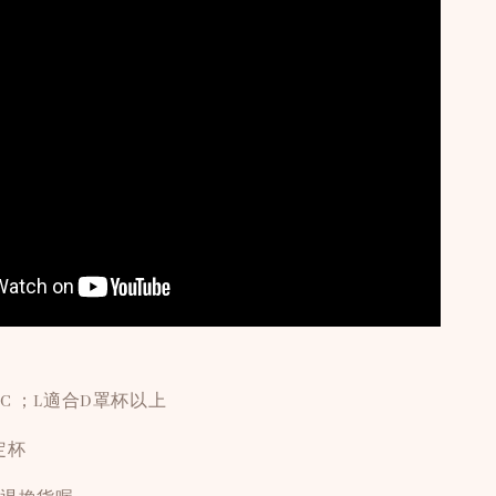
.B.C ；L適合D罩杯以上
定杯