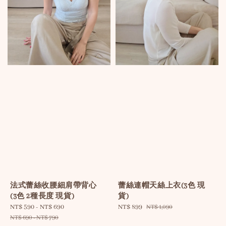
法式蕾絲收腰細肩帶背心
蕾絲連帽天絲上衣(3色 現
(3色 2種長度 現貨)
貨)
Sale
NT$ 590
-
NT$ 690
Regular
Sale
NT$ 899
Regular
NT$ 1,090
price
price
price
price
NT$ 690
-
NT$ 790