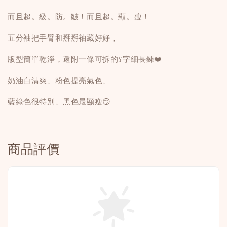
而且超。級。防。皺！而且超。顯。瘦！
五分袖把手臂和掰掰袖藏好好，
版型簡單乾淨，還附一條可拆的Y字細長鍊❤️
奶油白清爽、粉色提亮氣色、
藍綠色很特別、黑色最顯瘦😏
商品評價