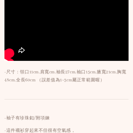
-尺寸：領口11cm,肩寬cm,袖長27cm,袖口15cm,腋寬21cm,胸寬
48cm,全長60cm （誤差值為1~3cm屬正常範圍喔）
-袖子有珍珠釦/附項鍊
-這件襯衫穿起來不但很有空氣感，