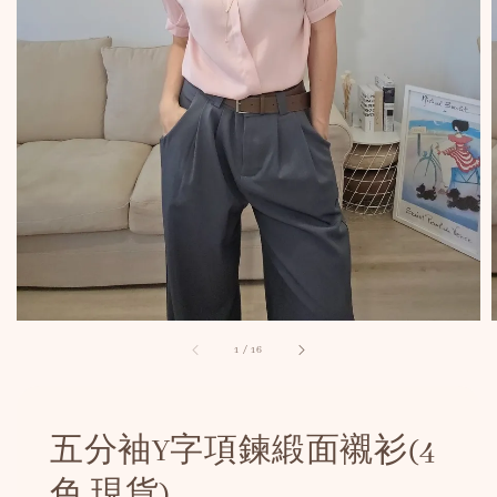
1
/
16
五分袖Y字項鍊緞面襯衫(4
色 現貨)