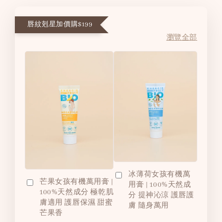
唇紋剋星加價購$199
瀏覽全部
冰薄荷女孩有機萬
芒果女孩有機萬用膏 |
用膏 | 100%天然成
100%天然成分 極乾肌
分 提神沁涼 護唇護
膚適用 護唇保濕 甜蜜
膚 隨身萬用
芒果香