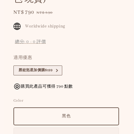
Sale
NT$ 790
Regular
NT$ 890
price
price
Worldwide shipping
總分:
0
-
0
評價
適用優惠
唇紋剋星加價購$199
購買此產品可獲得 790 點數
Color
黑色