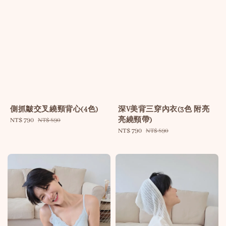
側抓皺交叉繞頸背心(4色)
深V美背三穿內衣(3色 附亮
亮繞頸帶)
Sale
NT$ 790
Regular
NT$ 890
price
price
Sale
NT$ 790
Regular
NT$ 890
price
price