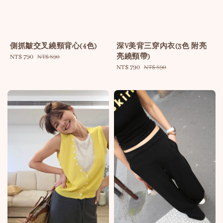
側抓皺交叉繞頸背心(4色)
深V美背三穿內衣(3色 附亮
亮繞頸帶)
Sale
NT$ 790
Regular
NT$ 890
price
price
Sale
NT$ 790
Regular
NT$ 890
price
price