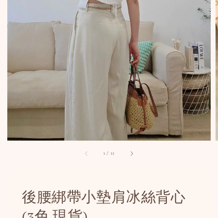
1
/
11
後腰綁帶小墊肩冰絲背心
(3色 現貨)