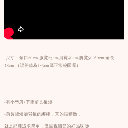
-尺寸：領口20cm,腋寬23cm,肩寬40cm,胸寬50-60cm,全長
48cm （誤差值為1~3cm屬正常範圍喔）
-有小墊肩/下襬前長後短
-前長後短加背後的綁繩，真的很精緻，
就是那種追求簡單，但重視細節的好品味😍