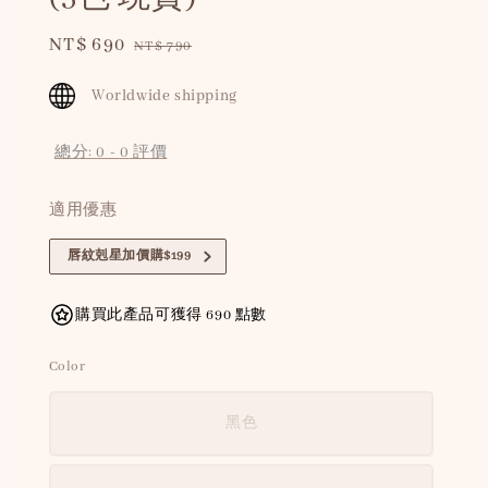
Sale
NT$ 690
Regular
NT$ 790
price
price
Worldwide shipping
總分:
0
-
0
評價
適用優惠
唇紋剋星加價購$199
購買此產品可獲得 690 點數
Color
黑色