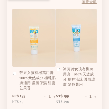
瀏覽全部
冰薄荷女孩有機萬
芒果女孩有機萬用膏 |
用膏 | 100%天然成
100%天然成分 極乾肌
分 提神沁涼 護唇護
膚適用 護唇保濕 甜蜜
膚 隨身萬用
芒果香
-
+
-
+
NT$ 199
NT$ 199
NT$ 490
NT$ 490