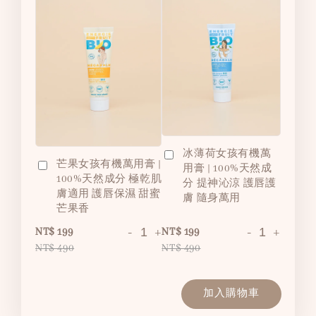
冰薄荷女孩有機萬
芒果女孩有機萬用膏 |
用膏 | 100%天然成
100%天然成分 極乾肌
分 提神沁涼 護唇護
膚適用 護唇保濕 甜蜜
膚 隨身萬用
芒果香
-
+
-
+
NT$ 199
NT$ 199
NT$ 490
NT$ 490
加入購物車