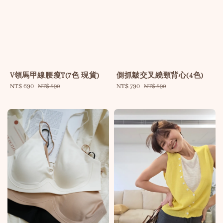
V領馬甲線腰瘦T(7色 現貨)
側抓皺交叉繞頸背心(4色)
Sale
NT$ 690
Regular
Sale
NT$ 790
Regular
NT$ 890
NT$ 890
price
price
price
price