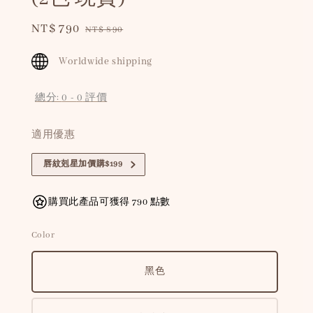
Sale
NT$ 790
Regular
NT$ 890
price
price
Worldwide shipping
總分:
0
-
0
評價
適用優惠
唇紋剋星加價購$199
購買此產品可獲得 790 點數
Color
黑色