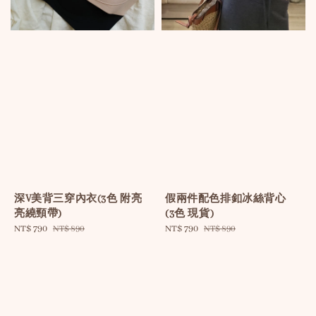
深V美背三穿內衣(3色 附亮
假兩件配色排釦冰絲背心
亮繞頸帶)
(3色 現貨)
Sale
NT$ 790
Regular
Sale
NT$ 790
Regular
NT$ 890
NT$ 890
price
price
price
price