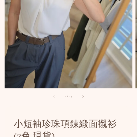
1
/
13
小短袖珍珠項鍊緞面襯衫
(2色 現貨)