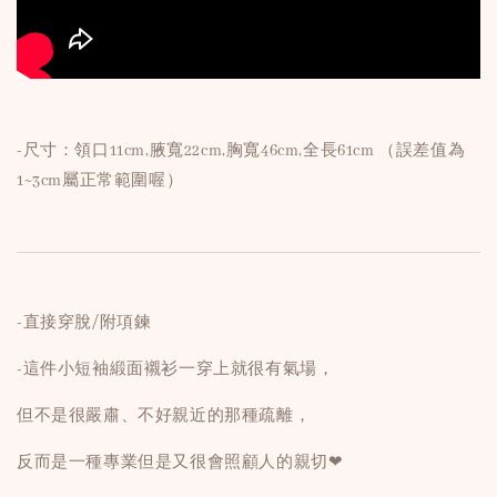
-尺寸：領口11cm,腋寬22cm,胸寬46cm,全長61cm （誤差值為
1~3cm屬正常範圍喔）
-直接穿脫/附項鍊
-這件小短袖緞面襯衫一穿上就很有氣場，
但不是很嚴肅、不好親近的那種疏離，
反而是一種專業但是又很會照顧人的親切❤