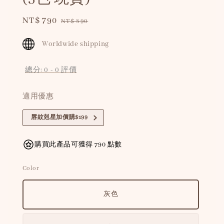
Sale
NT$ 790
Regular
NT$ 890
price
price
Worldwide shipping
總分:
0
-
0
評價
適用優惠
唇紋剋星加價購$199
購買此產品可獲得 790 點數
Color
灰色