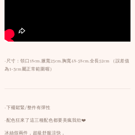
-尺寸：領口18cm,腋寬23cm,胸寬48-58cm,全長52cm （誤差值
為1~3cm屬正常範圍喔）
-下襬鬆緊/整件有彈性
-配色狂來了這三種配色都要美瘋我欸❤️
冰絲假兩件，超級舒服涼快，