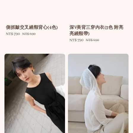
側抓皺交叉繞頸背心(4色)
深V美背三穿內衣(3色 附亮
亮繞頸帶)
Sale
NT$ 790
Regular
NT$ 890
price
price
Sale
NT$ 790
Regular
NT$ 890
price
price