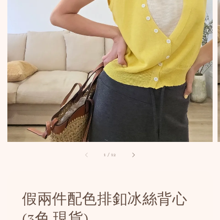
1
/
12
假兩件配色排釦冰絲背心
(3色 現貨)