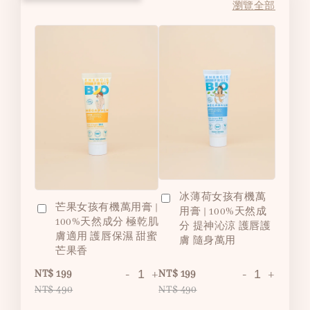
瀏覽全部
冰薄荷女孩有機萬
芒果女孩有機萬用膏 |
用膏 | 100%天然成
100%天然成分 極乾肌
分 提神沁涼 護唇護
膚適用 護唇保濕 甜蜜
膚 隨身萬用
芒果香
-
+
-
+
NT$ 199
NT$ 199
NT$ 490
NT$ 490