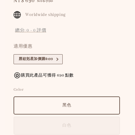
Sale
NT$ 690
Regular
NT$ 790
price
price
Worldwide shipping
總分:
0
-
0
評價
適用優惠
唇紋剋星加價購$199
購買此產品可獲得 690 點數
Color
黑色
白色