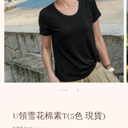
1
/
15
U領雪花棉素T(5色 現貨)