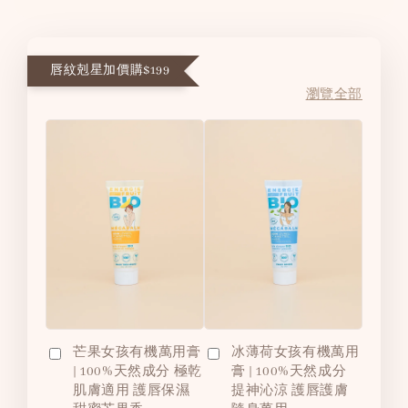
唇紋剋星加價購$199
瀏覽全部
芒果女孩有機萬用膏
冰薄荷女孩有機萬用
| 100%天然成分 極乾
膏 | 100%天然成分
肌膚適用 護唇保濕
提神沁涼 護唇護膚