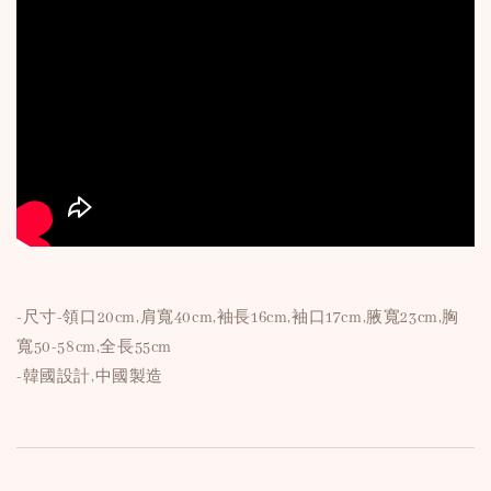
-尺寸-領口20cm,肩寬40cm,袖長16cm,袖口17cm,腋寬23cm,胸
寬50-58cm,全長55cm
-韓國設計,中國製造