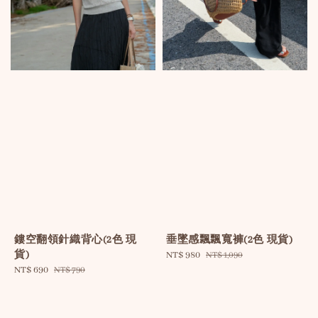
鏤空翻領針織背心(2色 現
垂墜感飄飄寬褲(2色 現貨)
貨)
Sale
NT$ 980
Regular
NT$ 1,090
Sale
NT$ 690
Regular
price
price
NT$ 790
price
price