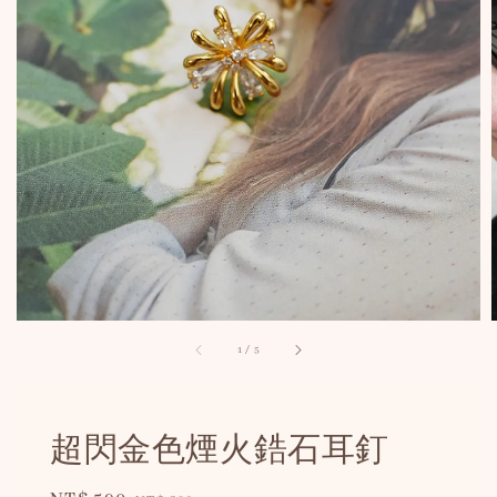
1
/
5
超閃金色煙火鋯石耳釘