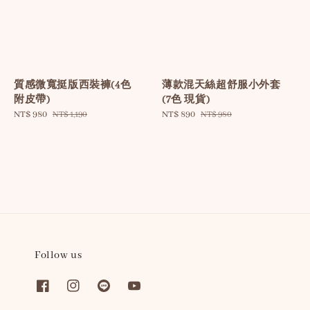
質感微寬挺版西裝褲(4色
薄款混天絲超舒服小外套
附皮帶)
(7色 現貨)
Sale
NT$ 980
Regular
Sale
NT$ 890
Regular
NT$ 1,190
NT$ 980
price
price
price
price
Follow us