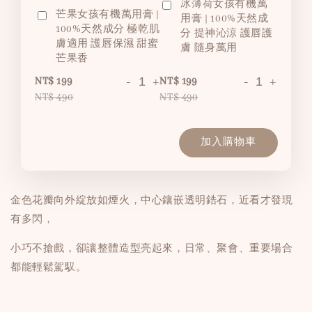
冰薄荷女孩有機萬
芒果女孩有機萬用膏 |
用膏 | 100%天然成
100%天然成分 極乾肌
分 提神沁涼 護唇護
膚適用 護唇保濕 甜蜜
膚 隨身萬用
芒果香
-
+
-
+
NT$ 199
NT$ 199
NT$ 490
NT$ 490
加入購物車
金色花瓣向外綻放如煙火，中心鑲嵌透明鋯石，近看才發現
有多閃，
小巧不搶戲，卻讓整體造型亮起來，日常、聚會、重要場合
都能輕鬆駕馭。