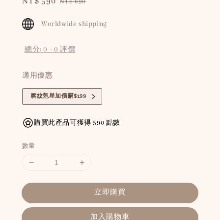
Sale
NT$ 590
Regular
NT$ 690
price
price
Worldwide shipping
總分:
0
-
0
評價
適用優惠
唇紋剋星加價購$199
購買此產品可獲得 590 點數
數量
立即購買
加入購物車