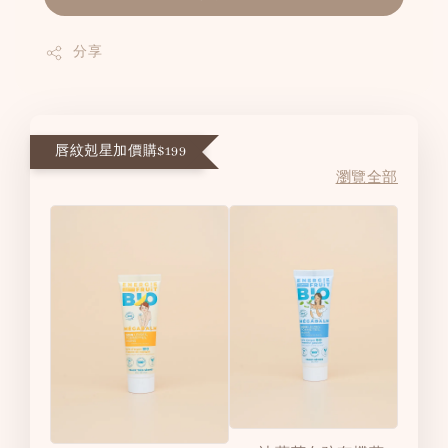
分享
唇紋剋星加價購$199
瀏覽全部