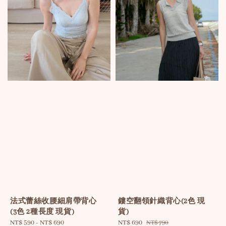
法式蕾絲收腰細肩帶背心
鏤空翻領針織背心(2色 現
(3色 2種長度 現貨)
貨)
Sale
NT$ 590
-
NT$ 690
Regular
Sale
NT$ 690
Regular
NT$ 790