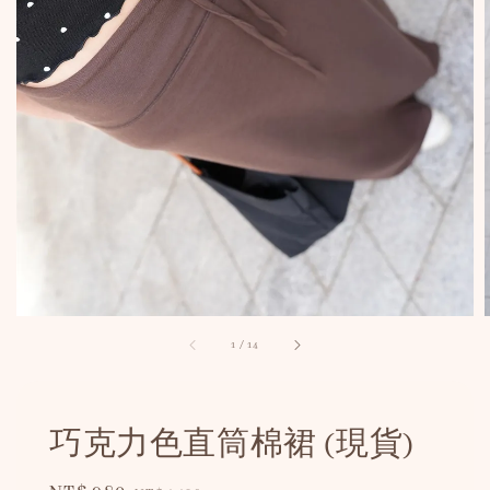
1
/
14
巧克力色直筒棉裙 (現貨)