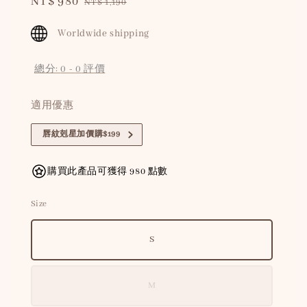
Sale
NT$ 980
Regular
NT$ 1,190
price
price
Worldwide shipping
總分:
0
-
0
評價
適用優惠
唇紋剋星加價購$199
購買此產品可獲得 980 點數
Size
S
M