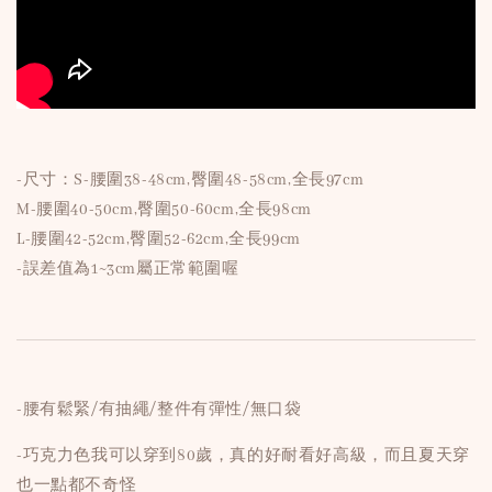
-尺寸：S-腰圍38-48cm,臀圍48-58cm,全長97cm
M-腰圍40-50cm,臀圍50-60cm,全長98cm
L-腰圍42-52cm,臀圍52-62cm,全長99cm
-誤差值為1~3cm屬正常範圍喔
-腰有鬆緊/有抽繩/整件有彈性/無口袋
-巧克力色我可以穿到80歲，真的好耐看好高級，而且夏天穿
也一點都不奇怪