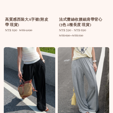
高質感西裝大A字裙(附皮
法式蕾絲收腰細肩帶背心
帶 現貨)
(3色 2種長度 現貨)
Sale
NT$ 890
Regular
Sale
NT$ 590
-
NT$ 690
Regular
NT$ 1,090
price
price
price
price
NT$ 690
-
NT$ 790