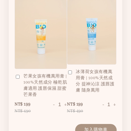
冰薄荷女孩有機萬
芒果女孩有機萬用膏 |
用膏 | 100%天然成
100%天然成分 極乾肌
分 提神沁涼 護唇護
膚適用 護唇保濕 甜蜜
膚 隨身萬用
芒果香
-
+
-
+
NT$ 199
NT$ 199
NT$ 490
NT$ 490
加入購物車