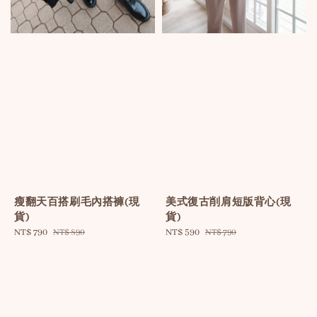
瘦翻天百搭刷毛內搭褲(現
美式復古削肩短版背心(現
貨)
貨)
Sale
NT$ 790
Regular
Sale
NT$ 590
Regular
NT$ 890
NT$ 790
price
price
price
price