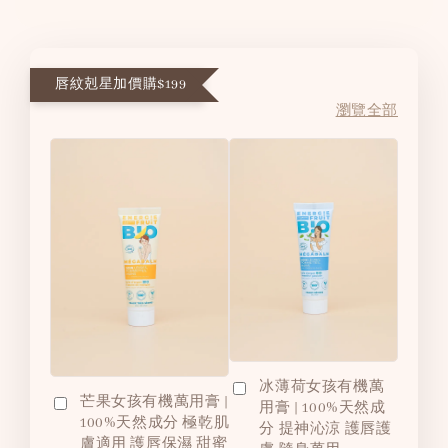
唇紋剋星加價購$199
瀏覽全部
冰薄荷女孩有機萬
芒果女孩有機萬用膏 |
用膏 | 100%天然成
100%天然成分 極乾肌
分 提神沁涼 護唇護
膚適用 護唇保濕 甜蜜