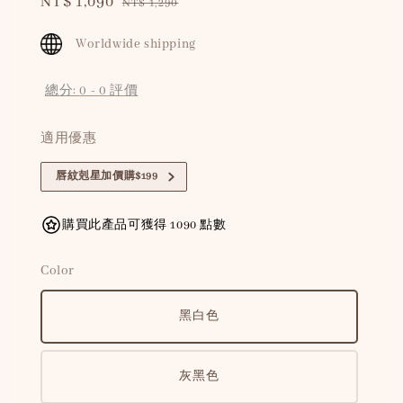
Sale
NT$ 1,090
Regular
NT$ 1,290
price
price
Worldwide shipping
總分:
0
-
0
評價
適用優惠
唇紋剋星加價購$199
購買此產品可獲得 1090 點數
Color
黑白色
灰黑色