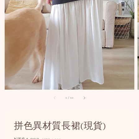
1
/
10
拼色異材質長裙(現貨)