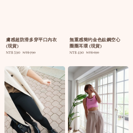
膚感超防滑多穿平口內衣
無重感簡约金色鈦鋼空心
(現貨)
圈圈耳環 (現貨)
Sale
NT$ 590
Regular
Sale
NT$ 490
Regular
NT$ 790
NT$ 690
price
price
price
price