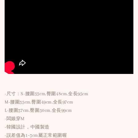
-尺寸：S-腰圍33cm,臀圍48cm,全長95cm
M-腰圍35cm,臀圍49cm,全長97cm
L-腰圍37cm,臀圍50cm,全長99cm
-闆娘穿M
-韓國設計，中國製造
-誤差值為1~3cm屬正常範圍喔