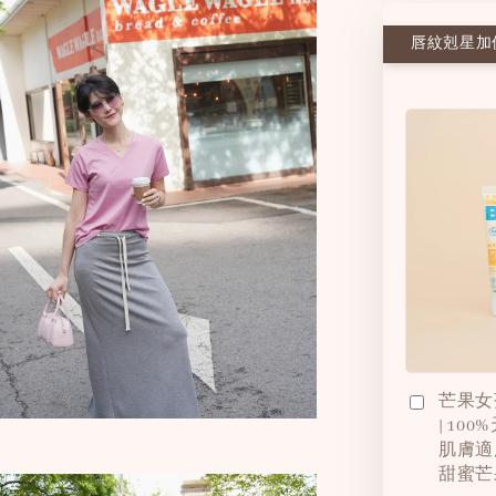
唇紋剋星加價
芒果女
| 10
肌膚適
甜蜜芒