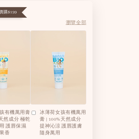
購$199
瀏覽全部
孩有機萬用膏
冰薄荷女孩有機萬用
0%天然成分 極乾
膏 | 100%天然成分
用 護唇保濕
提神沁涼 護唇護膚
果香
隨身萬用