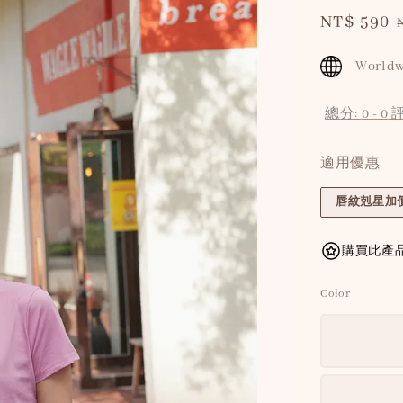
Sale
NT$ 590
price
Worldw
總分:
0
-
0
適用優惠
唇紋剋星加價
購買此產品
Color