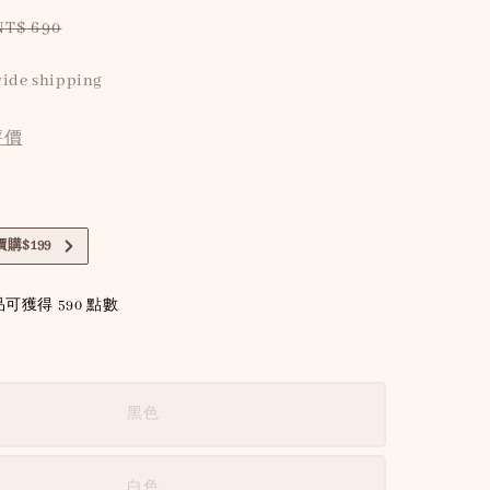
Regular
NT$ 690
price
ide shipping
評價
購$199
可獲得 590 點數
黑色
白色