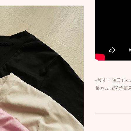
-尺寸：領口19cm,
長57cm (誤差值