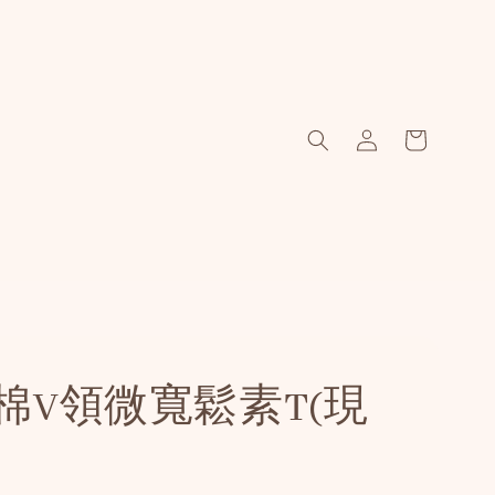
棉V領微寬鬆素T(現