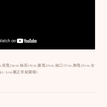
肩寬39cm,袖長18cm,腋寬20cm,袖口17cm,胸寬48cm,全
為1~3cm屬正常範圍喔)