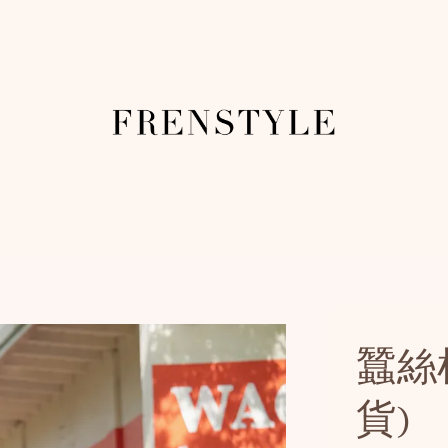
蠶絲
貨)