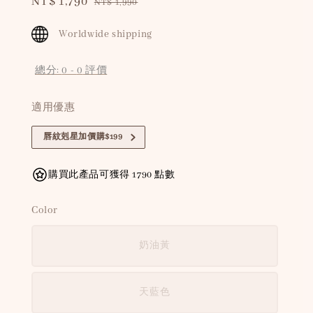
Sale
NT$ 1,790
Regular
NT$ 1,990
price
price
Worldwide shipping
總分:
0
-
0
評價
適用優惠
唇紋剋星加價購$199
購買此產品可獲得 1790 點數
Color
奶油黃
天藍色