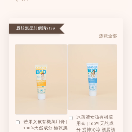
唇紋剋星加價購$199
瀏覽全部
冰薄荷女孩有機萬
芒果女孩有機萬用膏 |
用膏 | 100%天然成
100%天然成分 極乾肌
分 提神沁涼 護唇護