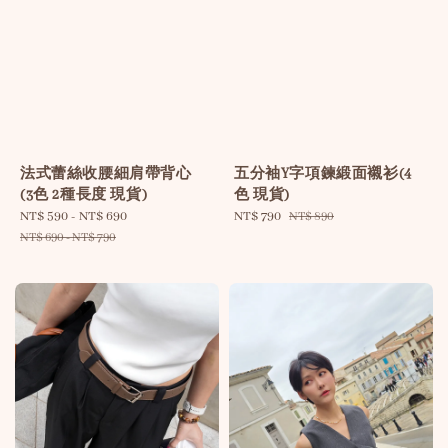
法式蕾絲收腰細肩帶背心
五分袖Y字項鍊緞面襯衫(4
(3色 2種長度 現貨)
色 現貨)
Sale
NT$ 590
-
NT$ 690
Regular
Sale
NT$ 790
Regular
NT$ 890
price
price
price
price
NT$ 690
-
NT$ 790