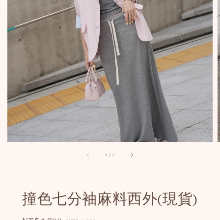
1
/
7
撞色七分袖麻料西外(現貨)