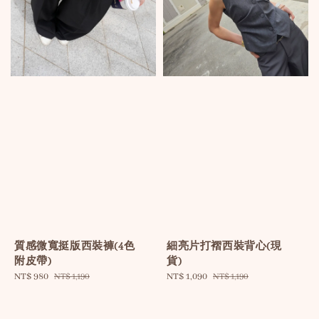
質感微寬挺版西裝褲(4色
細亮片打褶西裝背心(現
附皮帶)
貨)
Sale
NT$ 980
Regular
Sale
NT$ 1,090
Regular
NT$ 1,190
NT$ 1,190
price
price
price
price