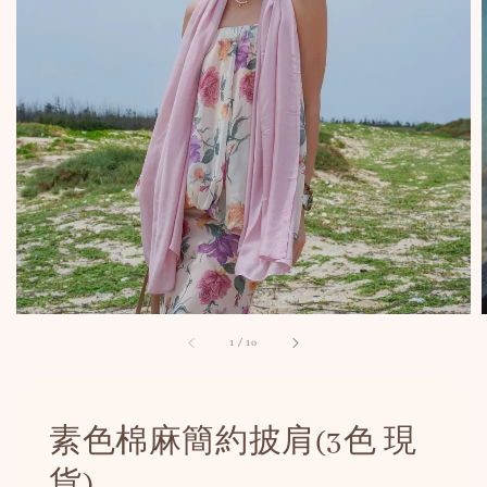
1
/
10
素色棉麻簡約披肩(3色 現
貨)