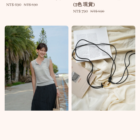
(3色 現貨)
Sale
NT$ 690
Regular
NT$ 890
price
price
Sale
NT$ 790
Regular
NT$ 890
price
price