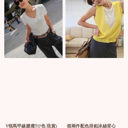
V領馬甲線腰瘦T(7色 現貨)
假兩件配色排釦冰絲背心