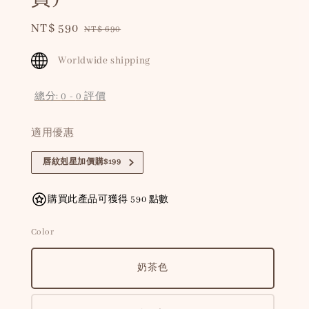
Sale
NT$ 590
Regular
NT$ 690
price
price
Worldwide shipping
總分:
0
-
0
評價
適用優惠
唇紋剋星加價購$199
購買此產品可獲得 590 點數
Color
奶茶色