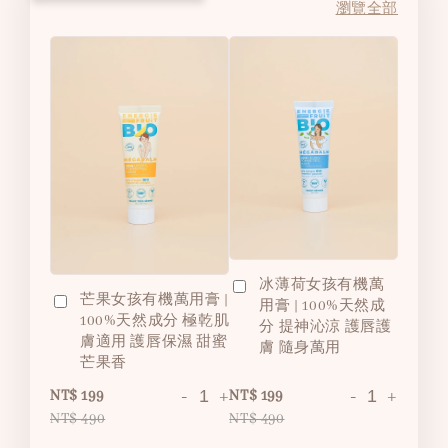
瀏覽全部
冰薄荷女孩有機萬
芒果女孩有機萬用膏 |
用膏 | 100%天然成
100%天然成分 極乾肌
分 提神沁涼 護唇護
膚適用 護唇保濕 甜蜜
膚 隨身萬用
芒果香
-
+
-
+
NT$ 199
NT$ 199
NT$ 490
NT$ 490