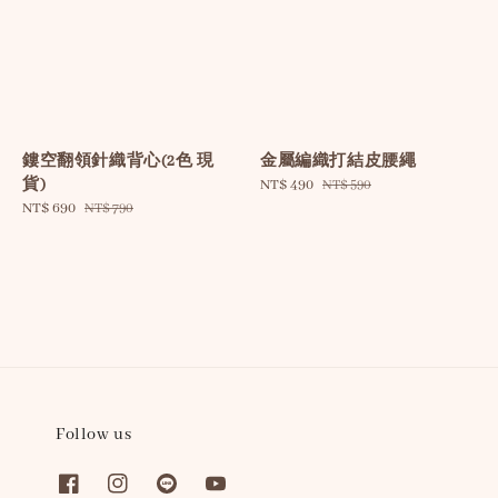
鏤空翻領針織背心(2色 現
金屬編織打結皮腰繩
貨)
Sale
NT$ 490
Regular
NT$ 590
Sale
NT$ 690
Regular
price
price
NT$ 790
price
price
Follow us