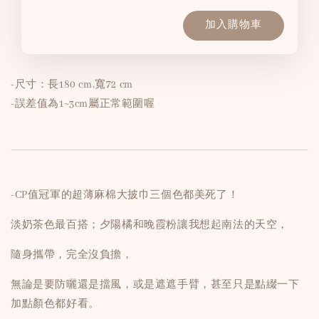
加入購物車
-尺寸：長180 cm,寬72 cm
-誤差值為1~3cm屬正常範圍喔
-CP值冠軍的超薄麻棉大披巾三個色都美死了！
淡奶茶色最百搭；夕陽橘和晚霞粉讓我想起南法的天空，
隨身攜帶，完全沒負擔，
無論是要防曬還是擋風，或是遮遮手臂，甚至只是點綴一下
加點顏色都好看。