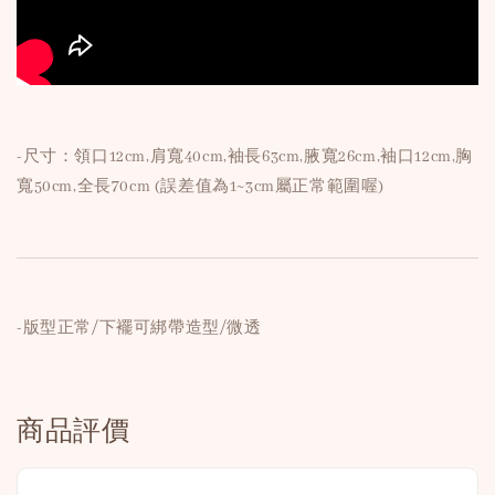
-尺寸：領口12cm,肩寬40cm,袖長63cm,腋寬26cm,袖口12cm,胸
寬50cm,全長70cm (誤差值為1~3cm屬正常範圍喔)
-版型正常/下襬可綁帶造型/微透
商品評價