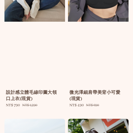
設計感立體毛線印圖大領
微光澤細肩帶美背小可愛
口上衣(現貨)
(現貨)
Sale
NT$ 790
Regular
Sale
NT$ 490
Regular
NT$ 1,290
NT$ 690
price
price
price
price