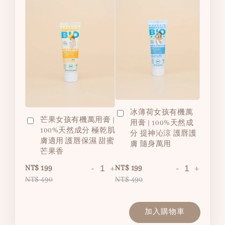
冰薄荷女孩有機萬
芒果女孩有機萬用膏 |
用膏 | 100%天然成
100%天然成分 極乾肌
分 提神沁涼 護唇護
膚適用 護唇保濕 甜蜜
膚 隨身萬用
芒果香
-
+
-
+
NT$ 199
NT$ 199
NT$ 490
NT$ 490
加入購物車