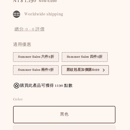
Sale
NT$ 1,190
Regular
NT$ 1,290
price
price
Worldwide shipping
總分:
0
-
0
評價
適用優惠
Summer Sales 六件3折
Summer Sales 四件5折
Summer Sales 兩件7折
唇紋剋星加價購$199
購買此產品可獲得 1190 點數
Color
黑色