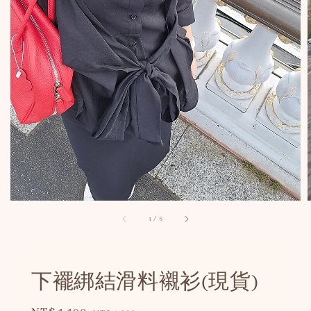
1
/
8
下襬綁結滑料襯衫(現貨)