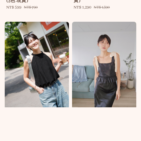
(3色 現貨)
貨)
Sale
NT$ 599
Regular
Sale
NT$ 1,290
Regular
NT$ 790
NT$ 1,390
price
price
price
price