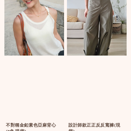
不對稱金釦素色亞麻背心
設計師款正正反反寬褲(現