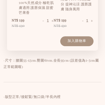
100%天然成分 極乾肌
分 提神沁涼 護唇護
膚適用 護唇保濕 甜蜜
膚 隨身萬用
芒果香
-
+
-
+
NT$ 199
NT$ 199
NT$ 490
NT$ 490
加入購物車
-尺寸：腰圍35-45cm,臀圍60cm,全長95cm (誤差值為1~3cm屬
正常範圍喔)
-版型正常/後鬆緊/無口袋/半長內裡