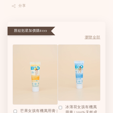
分享
唇紋剋星加價購$199
瀏覽全部
冰薄荷女孩有機萬
芒果女孩有機萬用膏 |
用膏 | 100%天然成