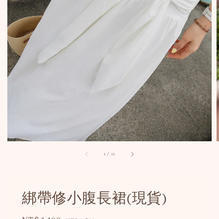
1
/
11
綁帶修小腹長裙(現貨)