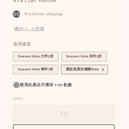
Sale
NT$ 1,190
Regular
NT$ 1,390
price
price
Worldwide shipping
總分:
0
-
0
評價
適用優惠
Summer Sales 六件3折
Summer Sales 四件5折
Summer Sales 兩件7折
唇紋剋星加價購$199
購買此產品可獲得 1190 點數
Color
黑色