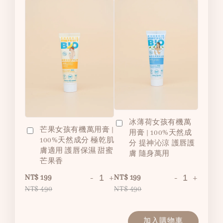
冰薄荷女孩有機萬
芒果女孩有機萬用膏 |
用膏 | 100%天然成
100%天然成分 極乾肌
分 提神沁涼 護唇護
膚適用 護唇保濕 甜蜜
膚 隨身萬用
芒果香
-
+
-
+
NT$ 199
NT$ 199
NT$ 490
NT$ 490
加入購物車