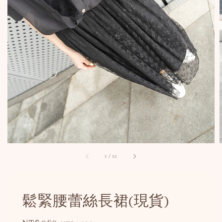
1
/
12
鬆緊腰蕾絲長裙(現貨)