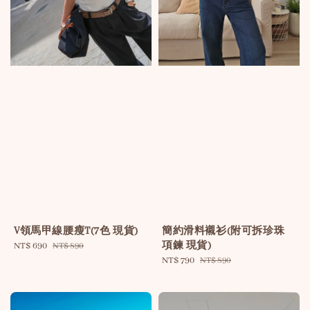
V領馬甲線腰瘦T(7色 現貨)
簡約滑料襯衫(附可拆珍珠
項鍊 現貨)
Sale
NT$ 690
Regular
NT$ 890
price
price
Sale
NT$ 790
Regular
NT$ 890
price
price