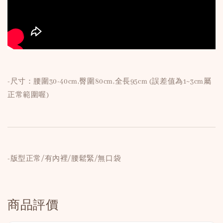
-尺寸：腰圍30-40cm,臀圍80cm,全長95cm (誤差值為1~3cm屬
正常範圍喔)
-版型正常/有內裡/腰鬆緊/無口袋
商品評價