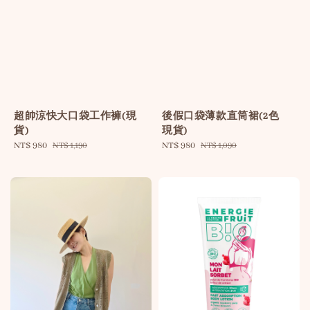
超帥涼快大口袋工作褲(現
後假口袋薄款直筒裙(2色
貨)
現貨)
Sale
NT$ 980
Regular
Sale
NT$ 980
Regular
NT$ 1,190
NT$ 1,090
price
price
price
price