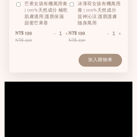
芒果女孩有機萬用膏
冰薄荷女孩有機萬用
| 100%天然成分 極乾
膏 | 100%天然成分
肌膚適用 護唇保濕
提神沁涼 護唇護膚
甜蜜芒果香
隨身萬用
-
+
-
+
NT$ 199
NT$ 199
NT$ 490
NT$ 490
加入購物車