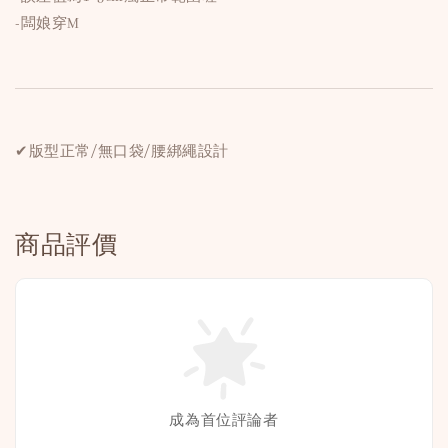
-闆娘穿M
✔版型正常/無口袋/腰綁繩設計
商品評價
成為首位評論者