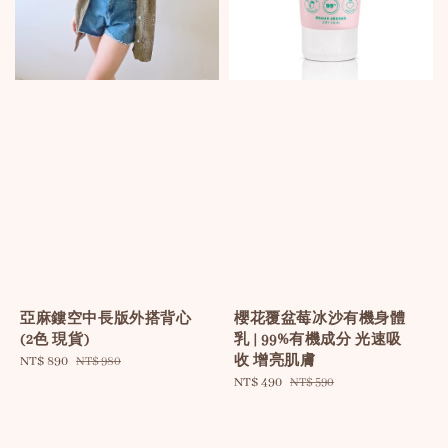
亞麻鏤空中長版外搭背心
櫻花覆盆莓冰沙有機身體
(2色 現貨)
乳 | 99%有機成分 光速吸
收 增亮肌膚
Sale
NT$ 890
Regular
NT$ 980
price
price
Sale
NT$ 490
Regular
NT$ 590
price
price