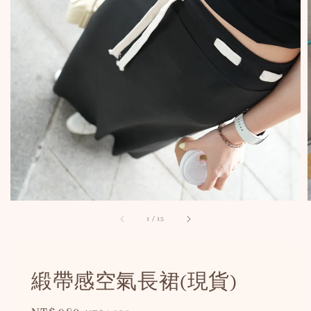
1
/
15
緞帶感空氣長裙(現貨)