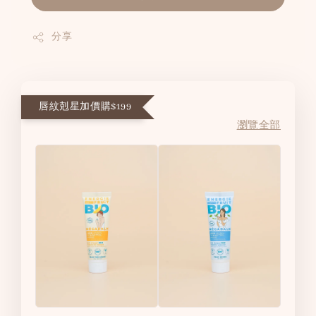
分享
唇紋剋星加價購$199
瀏覽全部