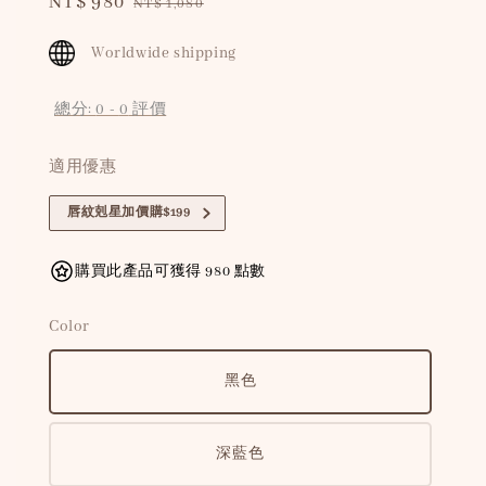
Sale
NT$ 980
Regular
NT$ 1,080
price
price
Worldwide shipping
總分:
0
-
0
評價
適用優惠
唇紋剋星加價購$199
購買此產品可獲得 980 點數
Color
黑色
深藍色