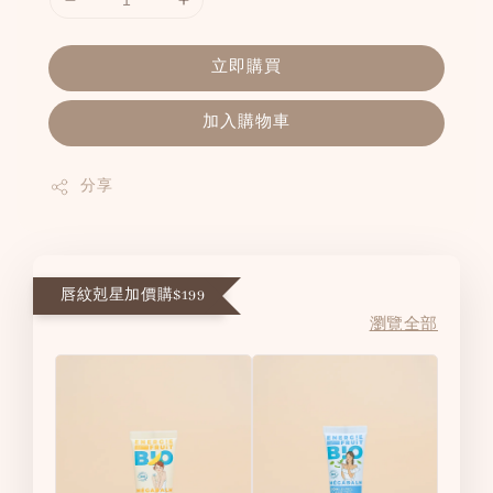
立即購買
加入購物車
分享
唇紋剋星加價購$199
瀏覽全部