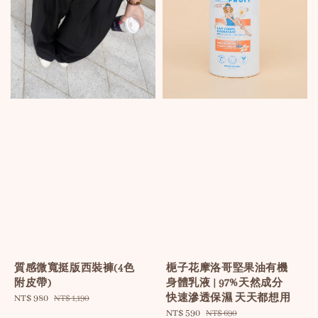
質感微寬挺版西裝褲(4色
梔子花摩洛哥堅果油有機
附皮帶)
身體乳液 | 97%天然成分
快速滲透保濕 天天都想用
Sale
NT$ 980
Regular
NT$ 1,190
price
price
Sale
NT$ 590
Regular
NT$ 690