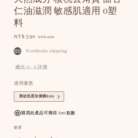
仁油滋潤 敏感肌適用 0塑
料
Sale
NT$ 390
Regular
NT$ 490
price
price
Worldwide shipping
總分:
0
-
0
評價
適用優惠
唇紋剋星加價購$199
購買此產品可獲得 390 點數
數量