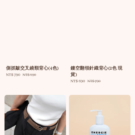
側抓皺交叉繞頸背心(4色)
鏤空翻領針織背心(2色 現
貨)
Sale
NT$ 790
Regular
NT$ 890
price
price
Sale
NT$ 690
Regular
NT$ 790
price
price