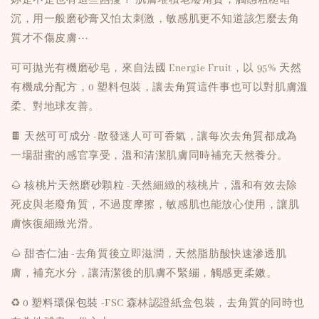
沉，用一般磨砂膏又怕太刺激，敏感肌更不知道該怎麼去角
質才不傷皮膚⋯
可可拋光有機磨砂皂，來自法國 Energie Fruit，以 95% 天然
有機成分配方，0 塑料包裝，讓去角質這件事也可以對肌膚溫
柔、對地球友善。
🍫
天然可可成分
-散發迷人可可香氣，讓每次去角質都成為
一場甜蜜的感官享受，溫和清潔肌膚同時補充天然養分。
🌰
核桃片天然磨砂顆粒
-天然細緻的核桃片，溫和有效去除
死皮與老廢角質，不過度摩擦，敏感肌也能放心使用，讓肌
膚恢復細緻光滑。
🌰
甜杏仁油
-去角質後立即滋潤，天然脂肪酸快速滲透肌
膚，補充水分，讓清潔後的肌膚不緊繃，觸感更柔嫩。
♻️
0 塑料環保包裝
-FSC 森林認證紙盒包裝，去角質的同時也