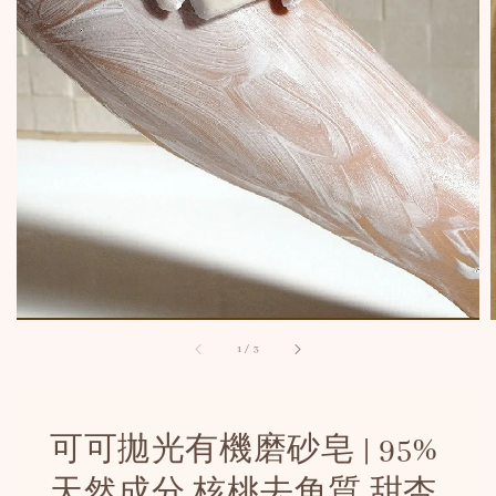
1
/
3
可可拋光有機磨砂皂 | 95%
天然成分 核桃去角質 甜杏