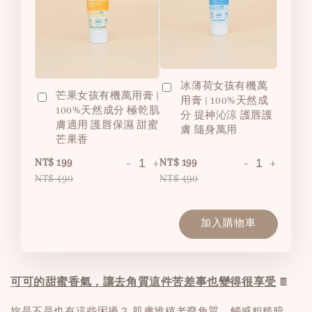
冰薄荷女孩有機萬
芒果女孩有機萬用膏 |
用膏 | 100%天然成
100%天然成分 極乾肌
分 提神沁涼 護唇護
膚適用 護唇保濕 甜蜜
膚 隨身萬用
芒果香
-
+
-
+
NT$ 199
NT$ 199
NT$ 490
NT$ 490
加入購物車
可可的甜蜜香氣，讓去角質這件苦差事也變得很享受
🍫
妳是不是也有這些困擾？ 肌膚堆積老廢角質，觸感粗糙暗