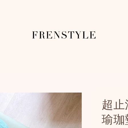
超止
瑜珈