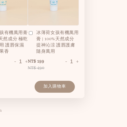
孩有機萬用膏
冰薄荷女孩有機萬用
0%天然成分 極乾
膏 | 100%天然成分
用 護唇保濕
提神沁涼 護唇護膚
果香
隨身萬用
-
+
-
+
NT$ 199
NT$ 490
加入購物車
m