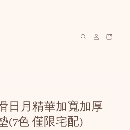
滑日月精華加寬加厚
墊(7色 僅限宅配)