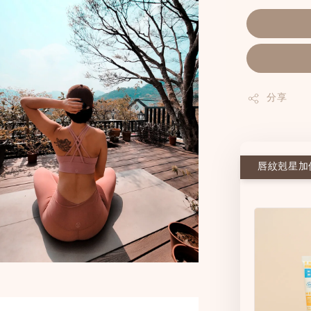
分享
唇紋剋星加價