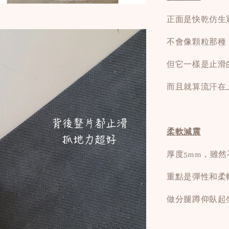
正面是快乾仿生
不會像顆粒那種
但它一樣是止滑
而且就算流汗在
柔軟減震
厚度5mm，雖
重點是彈性和柔
做分腿蹲仰臥起