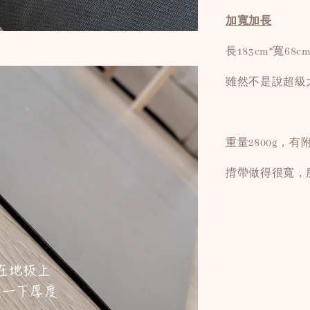
加寬加長
長183cm*寬6
雖然不是說超級
重量2800g，
揹帶做得很寬，