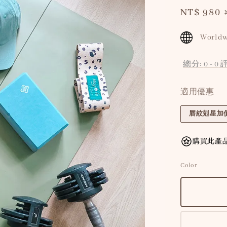
Sale
NT$ 980
price
Worldw
總分:
0
-
0
適用優惠
唇紋剋星加價
購買此產品
Color