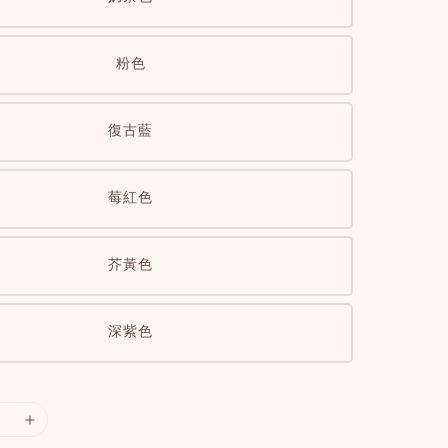
粉色
復古藍
莓紅色
芥黃色
深紫色