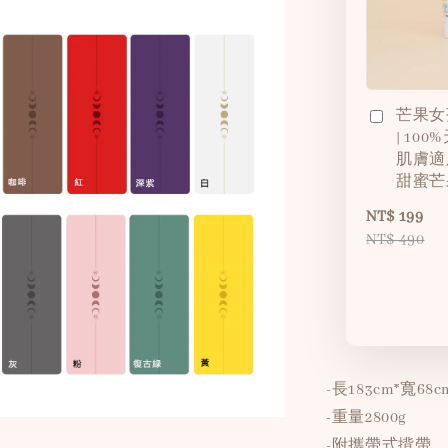
芒果女
| 10
肌膚適
甜蜜芒
NT$ 199
NT$ 490
-長183cm*寬68c
-重量2800g
-附攜帶式揹帶