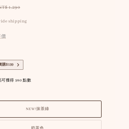
Regular
NT$ 1,290
price
ide shipping
評價
購$199
可獲得 980 點數
NEW!抹茶綠
奶茶色