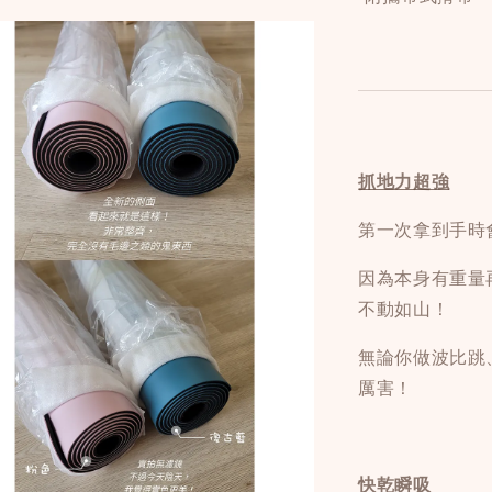
抓地力超強
第一次拿到手時
因為本身有重量
不動如山！
無論你做波比跳
厲害！
快乾瞬吸