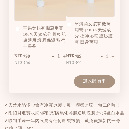
冰薄荷女孩有機萬
芒果女孩有機萬用膏 |
用膏 | 100%天然成
100%天然成分 極乾肌
分 提神沁涼 護唇護
膚適用 護唇保濕 甜蜜
膚 隨身萬用
芒果香
-
+
-
+
NT$ 199
NT$ 199
NT$ 490
NT$ 490
加入購物車
✔天然水晶多少會有冰霧冰裂，每一顆都是獨一無二的喔！
✔附招財進寶收納棉布袋/防氧化薄膜透明包裝盒/消磁白水晶
✔收到手鍊一年內只要有任何斷裂毀損，就免費換新的一條
給妳（限一次）