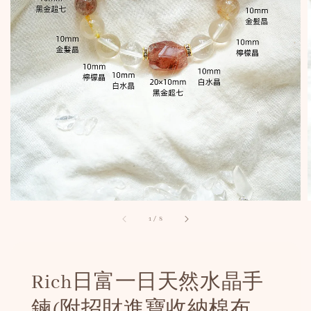
1
/
8
Rich日富一日天然水晶手
鍊(附招財進寶收納棉布