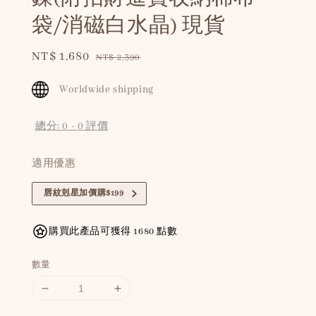
袋/消磁白水晶) 現貨
Sale
NT$ 1,680
Regular
NT$ 2,390
price
price
Worldwide shipping
總分:
0
-
0
評價
適用優惠
唇紋剋星加價購$199
購買此產品可獲得 1680 點數
數量