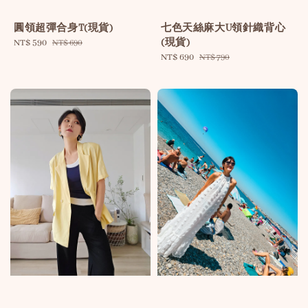
圓領超彈合身T(現貨)
七色天絲麻大U領針織背心
(現貨)
Sale
NT$ 590
Regular
NT$ 690
price
price
Sale
NT$ 690
Regular
NT$ 790
price
price