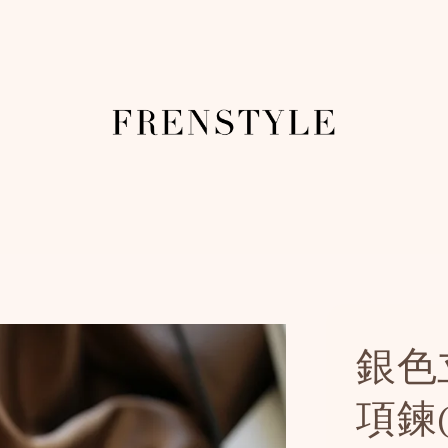
銀色
項鍊