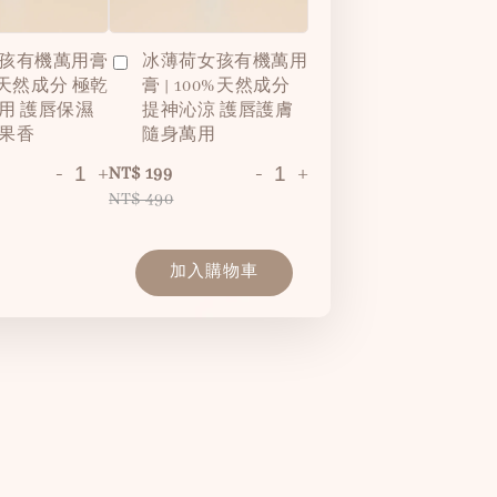
孩有機萬用膏
冰薄荷女孩有機萬用
0%天然成分 極乾
膏 | 100%天然成分
用 護唇保濕
提神沁涼 護唇護膚
果香
隨身萬用
-
+
-
+
NT$ 199
NT$ 490
加入購物車