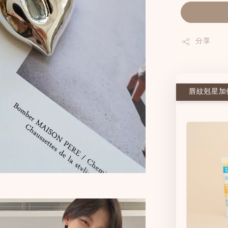
分享
唇紋剋星加價