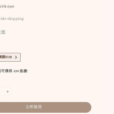
Regular
NT$ 590
price
ide shipping
評價
購$199
可獲得 490 點數
立即購買