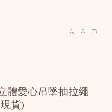
立體愛心吊墜抽拉繩
(現貨)