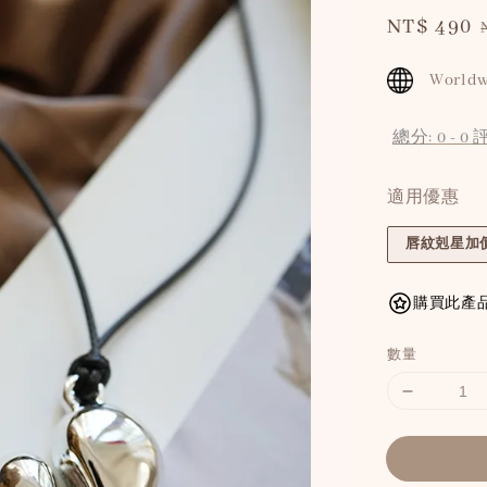
Sale
NT$ 490
price
Worldw
總分:
0
-
0
適用優惠
唇紋剋星加價
購買此產品
數量