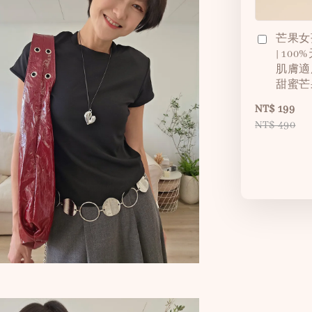
芒果女
| 10
肌膚適
甜蜜芒
NT$ 199
NT$ 490