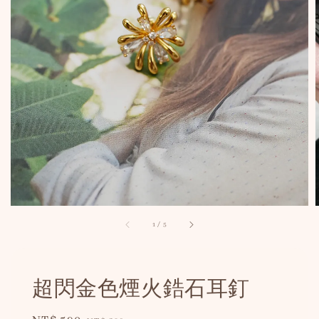
1
/
5
超閃金色煙火鋯石耳釘