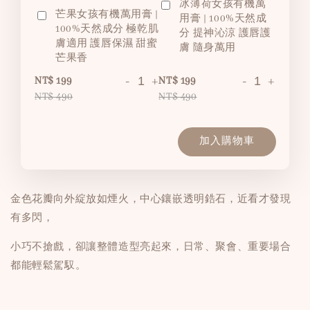
冰薄荷女孩有機萬
芒果女孩有機萬用膏 |
用膏 | 100%天然成
100%天然成分 極乾肌
分 提神沁涼 護唇護
膚適用 護唇保濕 甜蜜
膚 隨身萬用
芒果香
-
+
-
+
NT$ 199
NT$ 199
NT$ 490
NT$ 490
加入購物車
金色花瓣向外綻放如煙火，中心鑲嵌透明鋯石，近看才發現
有多閃，
小巧不搶戲，卻讓整體造型亮起來，日常、聚會、重要場合
都能輕鬆駕馭。