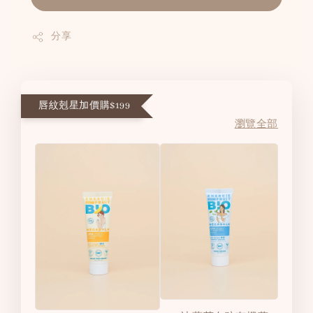
分享
唇紋剋星加價購$199
瀏覽全部