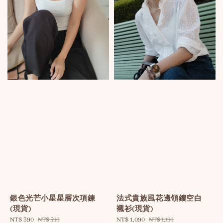
銀色光芒小星星層次項鍊
法式貴族風花邊領鏤空白
(現貨)
襯衫(現貨)
Sale
NT$ 390
Regular
Sale
NT$ 1,090
Regular
NT$ 590
NT$ 1,190