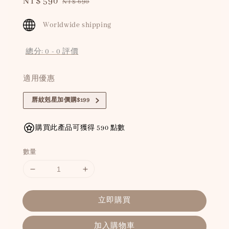
Sale
NT$ 590
Regular
NT$ 690
price
price
Worldwide shipping
總分:
0
-
0
評價
適用優惠
唇紋剋星加價購$199
購買此產品可獲得 590 點數
數量
立即購買
加入購物車