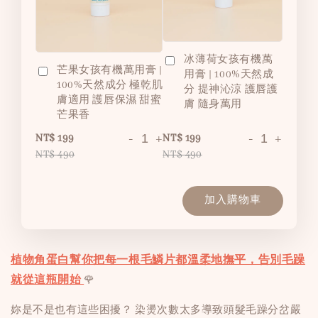
冰薄荷女孩有機萬
芒果女孩有機萬用膏 |
用膏 | 100%天然成
100%天然成分 極乾肌
分 提神沁涼 護唇護
膚適用 護唇保濕 甜蜜
膚 隨身萬用
芒果香
-
+
-
+
NT$ 199
NT$ 199
NT$ 490
NT$ 490
加入購物車
植物角蛋白幫你把每一根毛鱗片都溫柔地撫平，告別毛躁
就從這瓶開始
🌹
妳是不是也有這些困擾？ 染燙次數太多導致頭髮毛躁分岔嚴