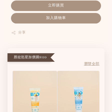
立即購買
加入購物車
分享
唇紋剋星加價購$199
瀏覽全部