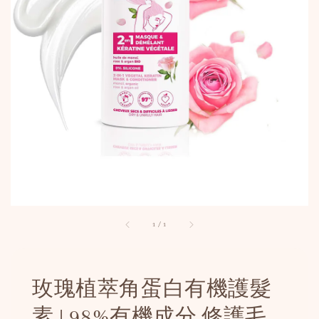
1
/
1
玫瑰植萃角蛋白有機護髮
素 | 98%有機成分 修護毛