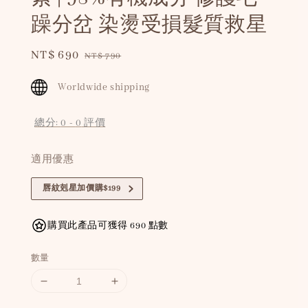
躁分岔 染燙受損髮質救星
Sale
NT$ 690
Regular
NT$ 790
price
price
Worldwide shipping
總分:
0
-
0
評價
適用優惠
唇紋剋星加價購$199
購買此產品可獲得 690 點數
數量