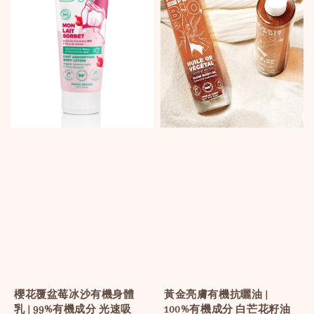
黃金亮膚有機抗曬油 |
櫻花覆盆莓冰沙有機身體
100%有機成分 白芒花籽油
乳 | 99%有機成分 光速吸