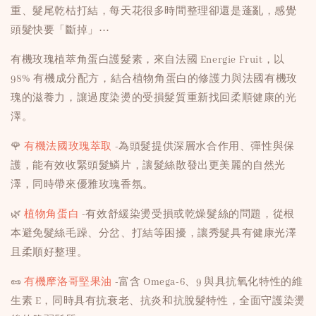
重、髮尾乾枯打結，每天花很多時間整理卻還是蓬亂，感覺
頭髮快要「斷掉」⋯
有機玫瑰植萃角蛋白護髮素，來自法國 Energie Fruit，以
98% 有機成分配方，結合植物角蛋白的修護力與法國有機玫
瑰的滋養力，讓過度染燙的受損髮質重新找回柔順健康的光
澤。
🌹
有機法國玫瑰萃取
-為頭髮提供深層水合作用、彈性與保
護，能有效收緊頭髮鱗片，讓髮絲散發出更美麗的自然光
澤，同時帶來優雅玫瑰香氛。
🌿
植物角蛋白
-有效舒緩染燙受損或乾燥髮絲的問題，從根
本避免髮絲毛躁、分岔、打結等困擾，讓秀髮具有健康光澤
且柔順好整理。
🥜
有機摩洛哥堅果油
-富含 Omega-6、9 與具抗氧化特性的維
生素 E，同時具有抗衰老、抗炎和抗脫髮特性，全面守護染燙