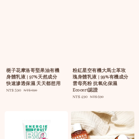
梔子花摩洛哥堅果油有機
粉紅星空有機大馬士革玫
身體乳液 | 97%天然成分
瑰身體乳液 | 99%有機成分
快速滲透保濕 天天都想用
雲母亮粉 抗氧化保濕
Ecocert認證
Sale
NT$ 590
Regular
NT$ 690
price
price
Sale
NT$ 490
Regular
NT$ 590
price
price