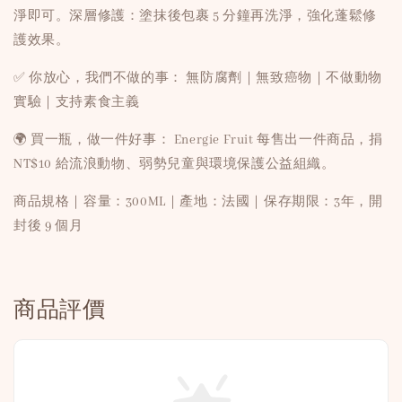
淨即可。深層修護：塗抹後包裹 5 分鐘再洗淨，強化蓬鬆修
護效果。
✅ 你放心，我們不做的事： 無防腐劑｜無致癌物｜不做動物
實驗｜支持素食主義
🌍 買一瓶，做一件好事： Energie Fruit 每售出一件商品，捐
NT$10 給流浪動物、弱勢兒童與環境保護公益組織。
商品規格｜容量：300ML｜產地：法國｜保存期限：3年，開
封後 9 個月
商品評價