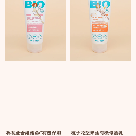
棉花蘆薈維他命C有機保濕
梔子花堅果油有機修護乳