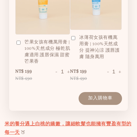
冰薄荷女孩有機萬
芒果女孩有機萬用膏 |
用膏 | 100%天然成
100%天然成分 極乾肌
分 提神沁涼 護唇護
膚適用 護唇保濕 甜蜜
膚 隨身萬用
芒果香
-
+
-
+
NT$ 199
NT$ 199
NT$ 490
NT$ 490
加入購物車
米的養分遇上白桃的嬌嫩，讓細軟髮也能擁有豐盈有型的
每一天
🍑