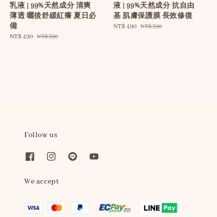
乳液 | 99%天然成分 清爽
液 | 99%天然成分 抗自由
薄透 曬後舒緩紅癢 夏日必
基 肌膚保護膜 長效修復
備
Sale
NT$ 490
Regular
NT$ 590
Sale
NT$ 490
Regular
price
price
NT$ 590
price
price
Follow us
We accept