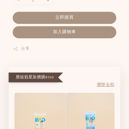
立即購買
加入購物車
分享
唇紋剋星加價購$199
瀏覽全部