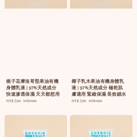
梔子花摩洛哥堅果油有機
椰子乳木果油有機身體乳
身體乳液 | 97%天然成分
液 | 97%天然成分 極乾肌
快速滲透保濕 天天都想用
膚適用 緊緻保濕 長效鎖水
Sale
NT$ 590
Regular
Sale
NT$ 590
Regular
NT$ 690
NT$ 690
price
price
price
price