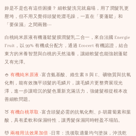
妳是不是也有這些困擾？ 細軟髮洗完就扁塌，用了潤髮乳更
壓垮，但不用又覺得頭髮乾澀毛躁，一直在「要蓬鬆」和
「要保濕」之間兩難⋯
白桃純米原液有機蓬鬆髮膜潤髮乳二合一，來自法國 Energie
Fruit，以 99% 有機成分配方，通過 Ecocert 有機認證，結合
東方的米養智慧與白桃的天然滋養，讓細軟髮也能強韌蓬鬆
又有光澤。
🍚
有機純米原液
-富含氨基酸、維生素 B 與 E、礦物質與抗氧
化劑，能有效撫平頭髮的毛鱗片，讓毛鱗片更整齊展現光
澤，進一步讓暗沉的髮色重新充滿活力，強健髮根從根本改
善細軟問題。
🍑
有機白桃萃取
-富含頭髮必需的抗氧化劑、β-胡蘿蔔素和葉
酸，具有柔軟和保濕特性，讓秀髮保濕同時輕盈不塌陷。
💆
兩種用法效果加倍
-日常：洗後取適量均勻塗抹，沖洗乾