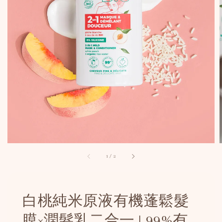
1
/
2
白桃純米原液有機蓬鬆髮
膜×潤髮乳二合一 | 99%有