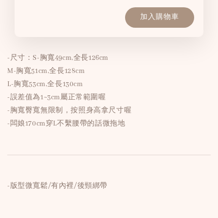
加入購物車
-尺寸：S-胸寬49cm,全長126cm
M-胸寬51cm,全長128cm
L-胸寬53cm,全長130cm
-誤差值為1~3cm屬正常範圍喔
-胸寬臀寬無限制，按照身高拿尺寸喔
-闆娘170cm穿L不繫腰帶的話微拖地
-版型微寬鬆/有內裡/後頸綁帶