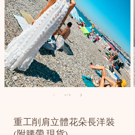
1
/
8
重工削肩立體花朵長洋裝
(附腰帶 現貨)