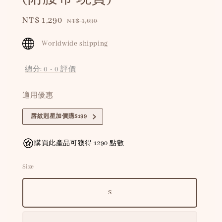
Sale
NT$ 1,290
Regular
NT$ 1,690
price
price
Worldwide shipping
總分:
0
-
0
評價
適用優惠
唇紋剋星加價購$199
購買此產品可獲得 1290 點數
Size
S