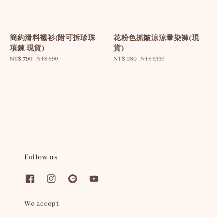
簡約滑料襯衫(附可拆珍珠
花粉色抓皺涼涼暈染褲(現
項鍊 現貨)
貨)
Sale
NT$ 790
Regular
Sale
NT$ 980
Regular
NT$ 890
NT$ 1,190
price
price
price
price
Follow us
We accept