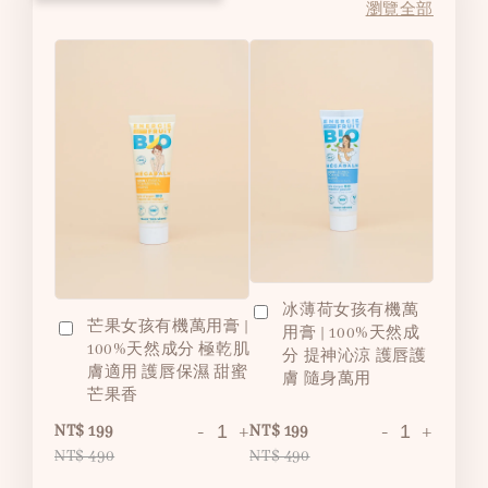
瀏覽全部
冰薄荷女孩有機萬
芒果女孩有機萬用膏 |
用膏 | 100%天然成
100%天然成分 極乾肌
分 提神沁涼 護唇護
膚適用 護唇保濕 甜蜜
膚 隨身萬用
芒果香
-
+
-
+
NT$ 199
NT$ 199
NT$ 490
NT$ 490