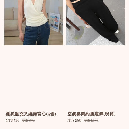
側抓皺交叉繞頸背心(4色)
空氣棉簡約瘦瘦褲(現貨)
Sale
NT$ 790
Regular
Sale
NT$ 980
Regular
NT$ 890
NT$ 1,090
price
price
price
price