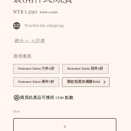
Sale
NT$ 1,390
Regular
NT$ 1,590
price
price
Worldwide shipping
總分:
0
-
0
評價
適用優惠
Summer Sales 六件3折
Summer Sales 四件5折
Summer Sales 兩件7折
唇紋剋星加價購$199
購買此產品可獲得 1390 點數
Size
S