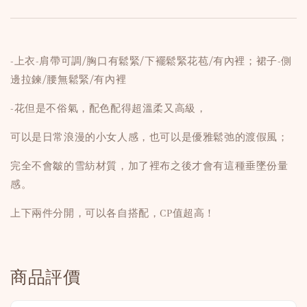
-上衣-肩帶可調/胸口有鬆緊/下襬鬆緊花苞/有內裡；裙子-側
邊拉鍊/腰無鬆緊/有內裡
-花但是不俗氣，配色配得超溫柔又高級，
可以是日常浪漫的小女人感，也可以是優雅鬆弛的渡假風；
完全不會皺的雪紡材質，加了裡布之後才會有這種垂墜份量
感。
上下兩件分開，可以各自搭配，CP值超高！
商品評價