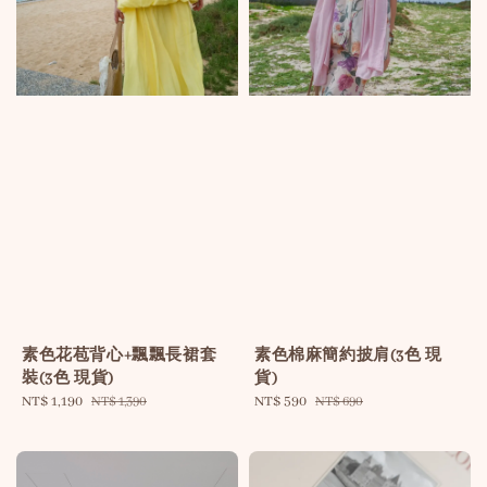
素色花苞背心+飄飄長裙套
素色棉麻簡約披肩(3色 現
裝(3色 現貨)
貨)
Sale
NT$ 1,190
Regular
Sale
NT$ 590
Regular
NT$ 1,390
NT$ 690
price
price
price
price