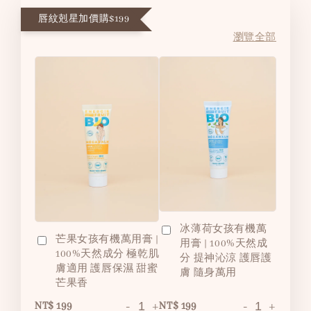
唇紋剋星加價購$199
瀏覽全部
冰薄荷女孩有機萬
芒果女孩有機萬用膏 |
用膏 | 100%天然成
100%天然成分 極乾肌
分 提神沁涼 護唇護
膚適用 護唇保濕 甜蜜
膚 隨身萬用
芒果香
-
+
-
+
NT$ 199
NT$ 199