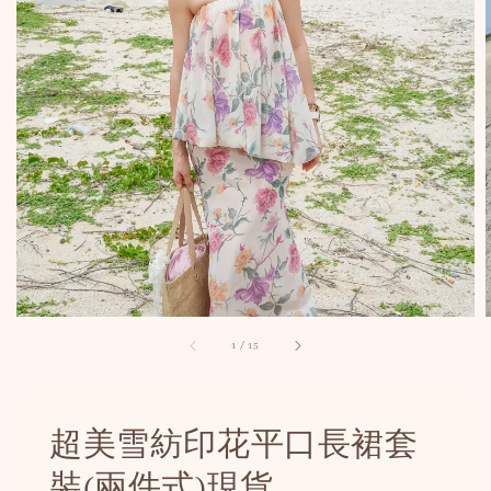
1
/
15
超美雪紡印花平口長裙套
裝(兩件式)現貨