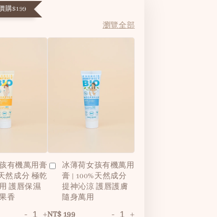
購$199
瀏覽全部
孩有機萬用膏
冰薄荷女孩有機萬用
0%天然成分 極乾
膏 | 100%天然成分
用 護唇保濕
提神沁涼 護唇護膚
果香
隨身萬用
-
+
-
+
NT$ 199