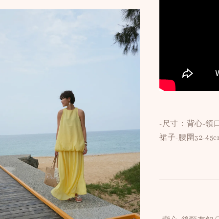
-尺寸：背心-領口1
裙子-腰圍32-45c