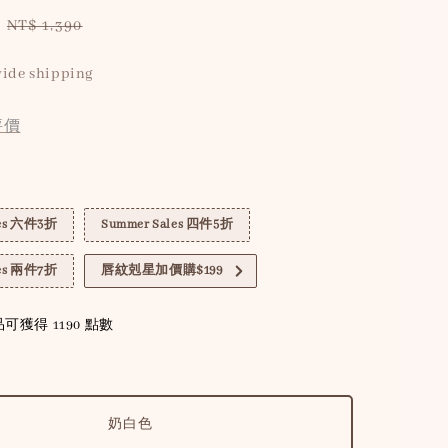
Regular
NT$ 1,390
price
ide shipping
評價
les 六件3折
Summer Sales 四件5折
les 兩件7折
唇紋剋星加價購$199
可獲得 1190 點數
奶白色