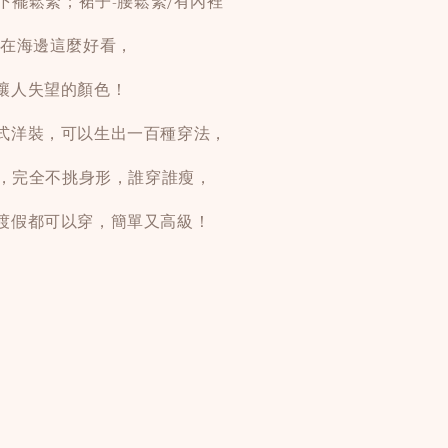
/下襬鬆緊；裙子-腰鬆緊/有內裡
放在海邊這麼好看，
讓人失望的顏色！
式洋裝，可以生出一百種穿法，
以，完全不挑身形，誰穿誰瘦，
渡假都可以穿，簡單又高級！