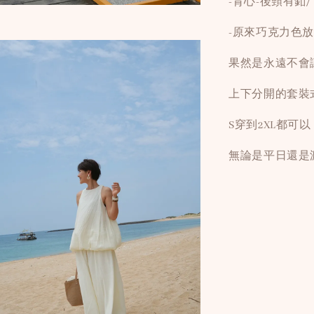
-背心-後頸有釦
-原來巧克力色
果然是永遠不會
上下分開的套裝
S穿到2XL都可
無論是平日還是