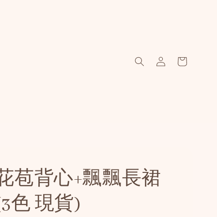
花苞背心+飄飄長裙
3色 現貨)