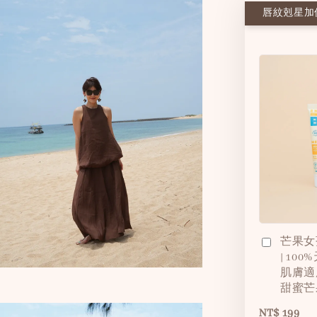
唇紋剋星加價
芒果女
| 10
肌膚適
甜蜜芒
NT$ 199