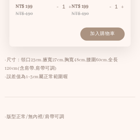
-
+
-
+
NT$ 199
NT$ 199
NT$ 490
NT$ 490
加入購物車
-尺寸：領口23cm,腋寬27cm,胸寬48cm,腰圍60cm,全長
120cm(含肩帶,肩帶可調)
-誤差值為1~3cm屬正常範圍喔
-版型正常/無內裡/肩帶可調