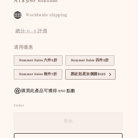
Sale
NT$ 980
Regular
NT$ 1,090
price
price
Worldwide shipping
總分:
0
-
0
評價
適用優惠
Summer Sales 六件3折
Summer Sales 四件5折
Summer Sales 兩件7折
唇紋剋星加價購$199
購買此產品可獲得 980 點數
Color
黑色