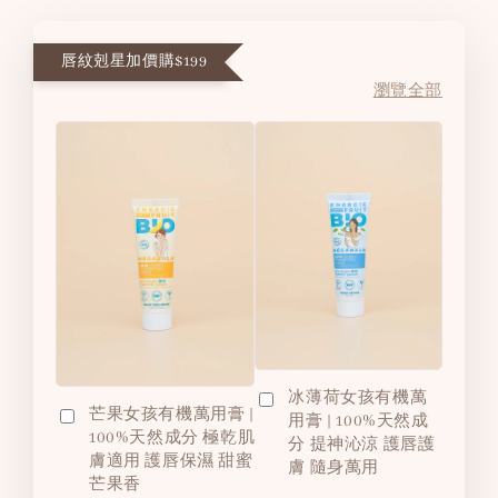
唇紋剋星加價購$199
瀏覽全部
冰薄荷女孩有機萬
芒果女孩有機萬用膏 |
用膏 | 100%天然成
100%天然成分 極乾肌
分 提神沁涼 護唇護
膚適用 護唇保濕 甜蜜
膚 隨身萬用
芒果香