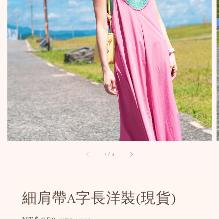
1
/
4
細肩帶A字長洋裝(現貨)