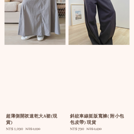
超薄側開衩速乾大A裙(現
斜紋車線挺版寬褲( 附小包
貨)
包皮帶) 現貨
Sale
NT$ 1,090
Regular
Sale
NT$ 790
Regular
NT$ 1,190
NT$ 1,490