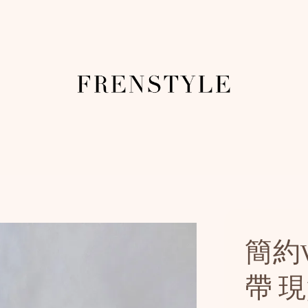
簡約
帶 現