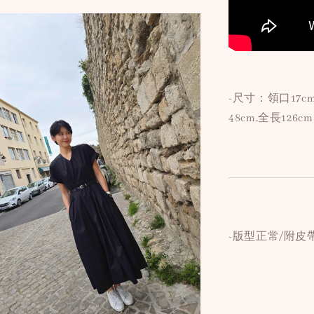
-尺寸：領口17cm
48cm,全長126
-版型正常/附皮