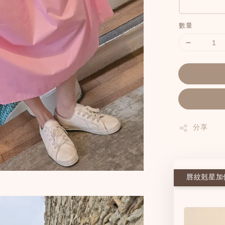
數量
分享
唇紋剋星加價