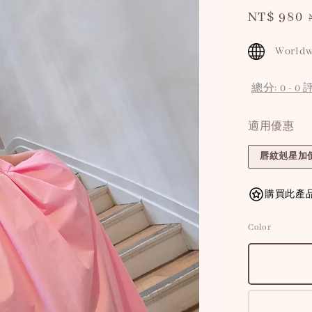
Sale
NT$ 980
price
Worldw
總分:
0
-
0
適用優惠
唇紋剋星加價
購買此產品
Color