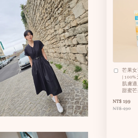
芒果女
| 10
肌膚適
甜蜜芒
NT$ 199
NT$ 490