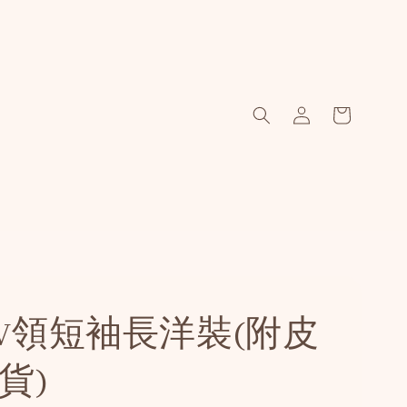
V領短袖長洋裝(附皮
貨)