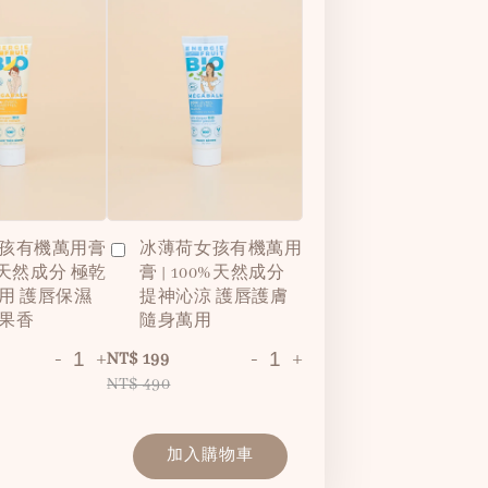
孩有機萬用膏
冰薄荷女孩有機萬用
0%天然成分 極乾
膏 | 100%天然成分
用 護唇保濕
提神沁涼 護唇護膚
果香
隨身萬用
-
+
-
+
NT$ 199
NT$ 490
加入購物車