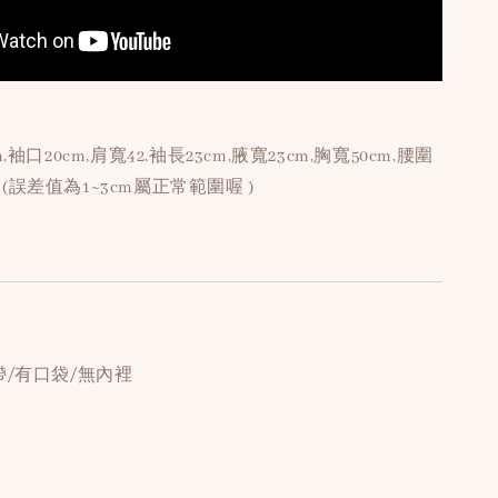
,袖口20cm,肩寬42,袖長23cm,腋寬23cm,胸寬50cm,腰圍
cm (誤差值為1~3cm屬正常範圍喔 )
帶/有口袋/無內裡