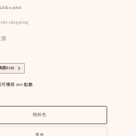
Regular
NT$ 1,080
price
ide shipping
評價
購$199
可獲得 980 點數
桃粉色
黑色