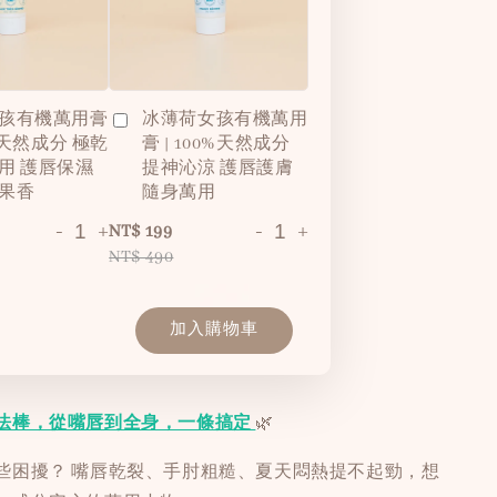
孩有機萬用膏
冰薄荷女孩有機萬用
0%天然成分 極乾
膏 | 100%天然成分
用 護唇保濕
提神沁涼 護唇護膚
果香
隨身萬用
-
+
-
+
NT$ 199
NT$ 490
加入購物車
法棒，從嘴唇到全身，一條搞定
🌿
些困擾？ 嘴唇乾裂、手肘粗糙、夏天悶熱提不起勁，想