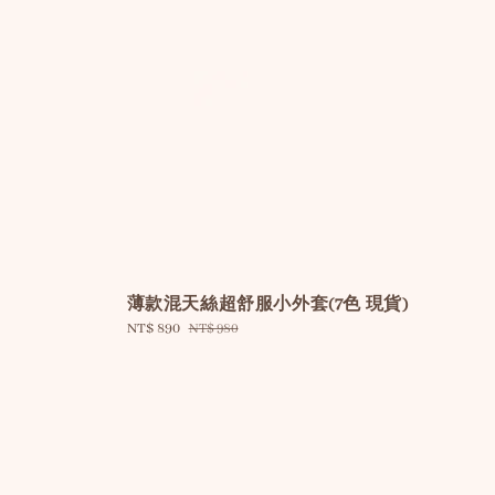
薄款混天絲超舒服小外套(7色 現貨)
Sale
NT$ 890
Regular
NT$ 980
price
price