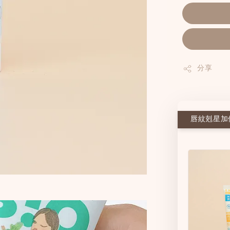
分享
唇紋剋星加價