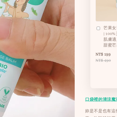
芒果女
| 10
肌膚適
甜蜜芒
NT$ 199
NT$ 490
口袋裡的清涼魔
妳是不是也有這