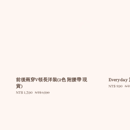
前後兩穿V領長洋裝(2色 附腰帶 現
Everyd
貨)
Sale
NT$ 890
Re
NT
price
pri
Sale
NT$ 1,390
Regular
NT$ 1,590
price
price