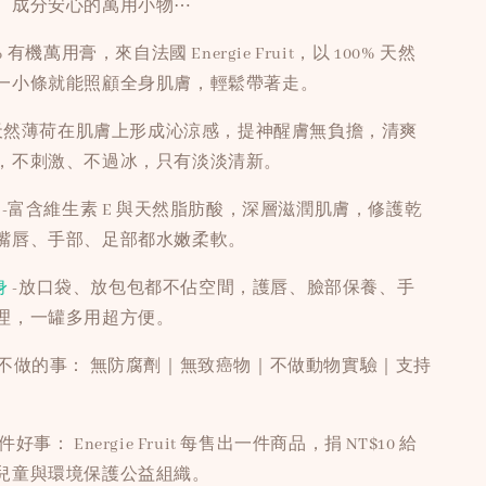
、成分安心的萬用小物⋯
 有機萬用膏，來自法國 Energie Fruit，以 100% 天然
一小條就能照顧全身肌膚，輕鬆帶著走。
天然薄荷在肌膚上形成沁涼感，提神醒膚無負擔，清爽
，不刺激、不過冰，只有淡淡清新。
-富含維生素 E 與天然脂肪酸，深層滋潤肌膚，修護乾
嘴唇、手部、足部都水嫩柔軟。
身
-放口袋、放包包都不佔空間，護唇、臉部保養、手
理，一罐多用超方便。
們不做的事： 無防腐劑｜無致癌物｜不做動物實驗｜支持
好事： Energie Fruit 每售出一件商品，捐 NT$10 給
兒童與環境保護公益組織。