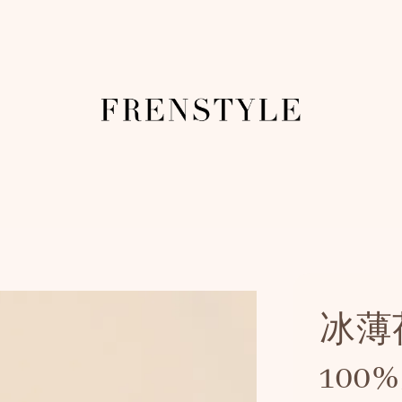
冰薄
10