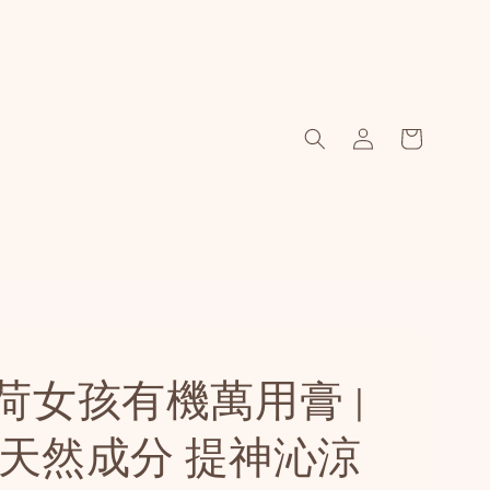
荷女孩有機萬用膏 |
0%天然成分 提神沁涼