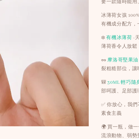
要一款隨時能用
冰薄荷女孩 100%
有機成分配方，
❄️
有機冰薄荷
-
薄荷香令人放鬆
🥜
摩洛哥堅果油
裂粗糙部位，讓
🎒
30ML 輕巧隨
部呵護、足部護
✅ 你放心，我
素食主義
🌍 買一瓶，做一件
流浪動物、弱勢