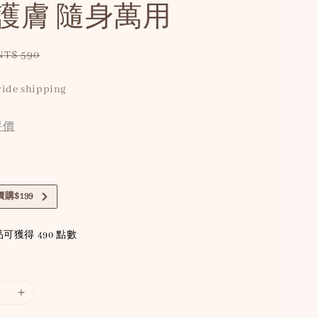
護膚 隨身萬用
Regular
NT$ 590
price
ide shipping
評價
購$199
可獲得 490 點數