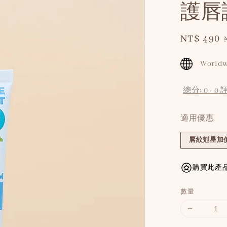
護唇
Sale
NT$ 490
price
Worldw
總分:
0
-
0
適用優惠
唇紋剋星加價
購買此產品
數量