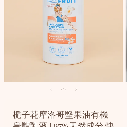
1
/
2
梔子花摩洛哥堅果油有機
身體乳液 | 97%天然成分 快