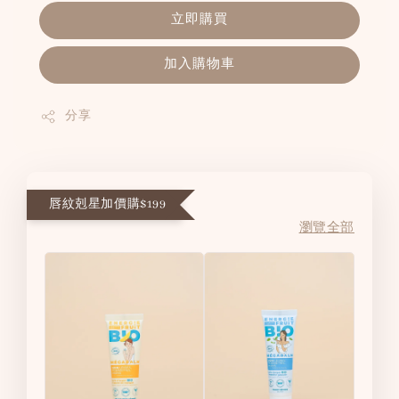
立即購買
加入購物車
分享
唇紋剋星加價購$199
瀏覽全部