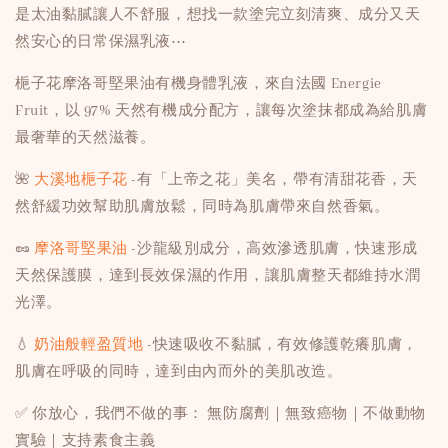
是太油黏膩讓人不舒服，想找一款塗完立刻清爽、成分又天
然安心的日常保濕乳液⋯
梔子花摩洛哥堅果油有機身體乳液，來自法國 Energie
Fruit，以 97% 天然有機成分配方，讓每次塗抹都成為給肌膚
最奢華的天然滋養。
🌺
大溪地梔子花
-有「上帝之花」美名，帶有清甜花香，天
然舒緩功效幫助肌膚放鬆，同時為肌膚帶來自然香氣。
🥜
摩洛哥堅果油
-沙龍級別成分，高效滲透肌膚，快速形成
天然保護膜，達到長效保濕的作用，讓肌膚整天都維持水潤
光澤。
💧
奶油般輕盈質地
-快速吸收不黏膩，有效修護乾癢肌膚，
肌膚在呼吸的同時，達到由內而外的美肌改造。
✅ 你放心，我們不做的事： 無防腐劑｜無致癌物｜不做動物
實驗｜支持素食主義