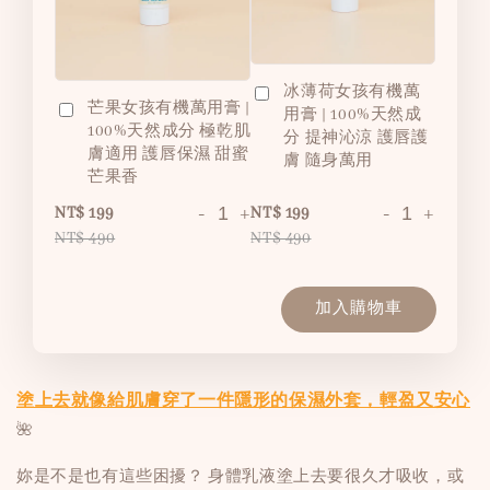
冰薄荷女孩有機萬
芒果女孩有機萬用膏 |
用膏 | 100%天然成
100%天然成分 極乾肌
分 提神沁涼 護唇護
膚適用 護唇保濕 甜蜜
膚 隨身萬用
芒果香
-
+
-
+
NT$ 199
NT$ 199
NT$ 490
NT$ 490
加入購物車
塗上去就像給肌膚穿了一件隱形的保濕外套，輕盈又安心
🌺
妳是不是也有這些困擾？ 身體乳液塗上去要很久才吸收，或