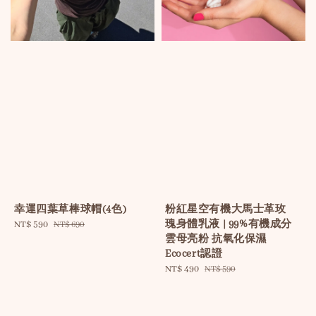
幸運四葉草棒球帽(4色)
粉紅星空有機大馬士革玫
瑰身體乳液 | 99%有機成分
Sale
NT$ 590
Regular
NT$ 690
雲母亮粉 抗氧化保濕
price
price
Ecocert認證
Sale
NT$ 490
Regular
NT$ 590
price
price