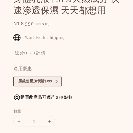
速滲透保濕 天天都想用
Sale
NT$ 590
Regular
NT$ 690
price
price
Worldwide shipping
總分:
0
-
0
評價
適用優惠
唇紋剋星加價購$199
購買此產品可獲得 590 點數
數量