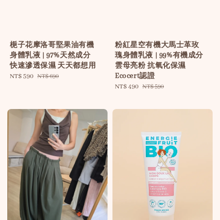
梔子花摩洛哥堅果油有機
粉紅星空有機大馬士革玫
身體乳液 | 97%天然成分
瑰身體乳液 | 99%有機成分
快速滲透保濕 天天都想用
雲母亮粉 抗氧化保濕
Ecocert認證
Sale
NT$ 590
Regular
NT$ 690
price
price
Sale
NT$ 490
Regular
NT$ 590
price
price