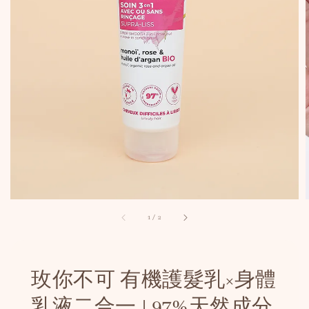
1
/
2
玫你不可 有機護髮乳×身體
乳液二合一 | 97%天然成分