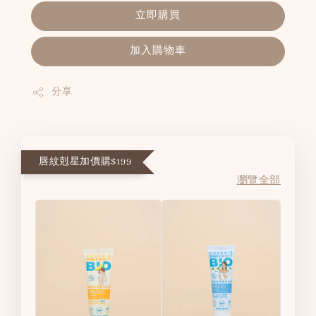
立即購買
加入購物車
分享
唇紋剋星加價購$199
瀏覽全部