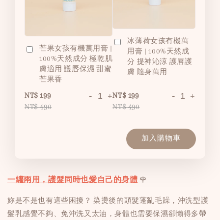
冰薄荷女孩有機萬
芒果女孩有機萬用膏 |
用膏 | 100%天然成
100%天然成分 極乾肌
分 提神沁涼 護唇護
膚適用 護唇保濕 甜蜜
膚 隨身萬用
芒果香
-
+
-
+
NT$ 199
NT$ 199
NT$ 490
NT$ 490
加入購物車
一罐兩用，護髮同時也愛自己的身體
🌹
妳是不是也有這些困擾？ 染燙後的頭髮蓬亂毛躁，沖洗型護
髮乳感覺不夠、免沖洗又太油，身體也需要保濕卻懶得多帶