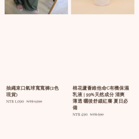
抽繩束口氣球寬寬褲(2色
棉花蘆薈維他命C有機保濕
現貨)
乳液 | 99%天然成分 清爽
薄透 曬後舒緩紅癢 夏日必
Sale
NT$ 1,090
Regular
NT$ 1,290
備
price
price
Sale
NT$ 490
Regular
NT$ 590
price
price