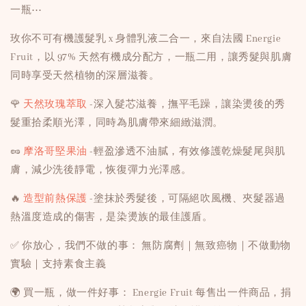
一瓶⋯
玫你不可有機護髮乳 x 身體乳液二合一，來自法國 Energie
Fruit，以 97% 天然有機成分配方，一瓶二用，讓秀髮與肌膚
同時享受天然植物的深層滋養。
🌹
天然玫瑰萃取
-深入髮芯滋養，撫平毛躁，讓染燙後的秀
髮重拾柔順光澤，同時為肌膚帶來細緻滋潤。
🥜
摩洛哥堅果油
-輕盈滲透不油膩，有效修護乾燥髮尾與肌
膚，減少洗後靜電，恢復彈力光澤感。
🔥
造型前熱保護
-塗抹於秀髮後，可隔絕吹風機、夾髮器過
熱溫度造成的傷害，是染燙族的最佳護盾。
✅ 你放心，我們不做的事： 無防腐劑｜無致癌物｜不做動物
實驗｜支持素食主義
🌍 買一瓶，做一件好事： Energie Fruit 每售出一件商品，捐