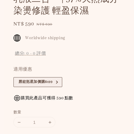
染燙修護 輕盈保濕
Sale
NT$ 590
Regular
NT$ 690
price
price
Worldwide shipping
總分:
0
-
0
評價
適用優惠
唇紋剋星加價購$199
購買此產品可獲得 590 點數
數量