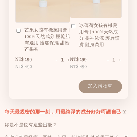
冰薄荷女孩有機萬
芒果女孩有機萬用膏 |
用膏 | 100%天然成
100%天然成分 極乾肌
分 提神沁涼 護唇護
膚適用 護唇保濕 甜蜜
膚 隨身萬用
芒果香
-
+
-
+
NT$ 199
NT$ 199
NT$ 490
NT$ 490
加入購物車
每天最親密的那一刻，用最純淨的成分好好呵護自己
🌸
妳是不是也有這些困擾？