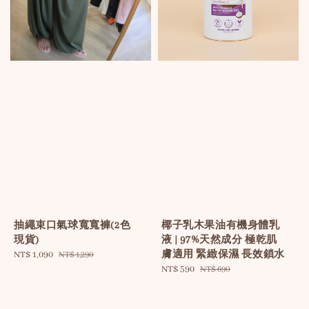
抽繩束口氣球寬寬褲(2色
椰子乳木果油有機身體乳
現貨)
液 | 97%天然成分 極乾肌
膚適用 緊緻保濕 長效鎖水
Sale
NT$ 1,090
Regular
NT$ 1,290
price
price
Sale
NT$ 590
Regular
NT$ 690
price
price