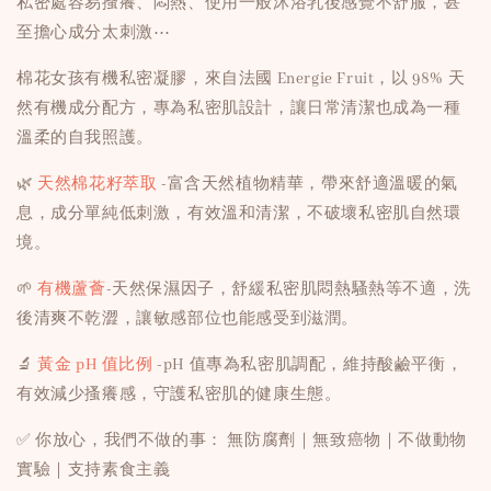
私密處容易搔癢、悶熱、使用一般沐浴乳後感覺不舒服，甚
至擔心成分太刺激⋯
棉花女孩有機私密凝膠，來自法國 Energie Fruit，以 98% 天
然有機成分配方，專為私密肌設計，讓日常清潔也成為一種
溫柔的自我照護。
🌿
天然棉花籽萃取
-富含天然植物精華，帶來舒適溫暖的氣
息，成分單純低刺激，有效溫和清潔，不破壞私密肌自然環
境。
🌱
有機蘆薈
-天然保濕因子，舒緩私密肌悶熱騷熱等不適，洗
後清爽不乾澀，讓敏感部位也能感受到滋潤。
🔬
黃金 pH 值比例
-pH 值專為私密肌調配，維持酸鹼平衡，
有效減少搔癢感，守護私密肌的健康生態。
✅ 你放心，我們不做的事： 無防腐劑｜無致癌物｜不做動物
實驗｜支持素食主義