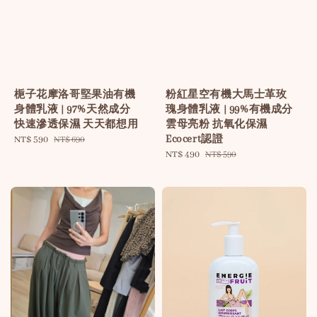
梔子花摩洛哥堅果油有機
粉紅星空有機大馬士革玫
身體乳液 | 97%天然成分
瑰身體乳液 | 99%有機成分
快速滲透保濕 天天都想用
雲母亮粉 抗氧化保濕
Ecocert認證
Sale
NT$ 590
Regular
NT$ 690
price
price
Sale
NT$ 490
Regular
NT$ 590
price
price