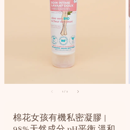
1
/
2
棉花女孩有機私密凝膠 |
98%天然成分 pH平衡 溫和