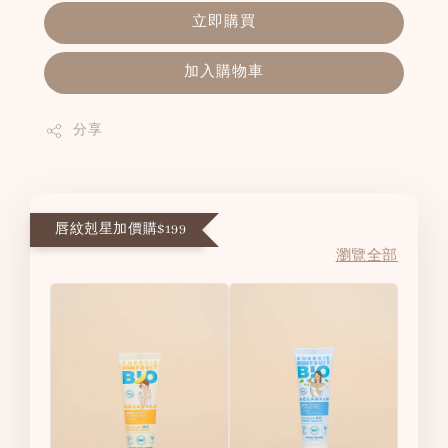
立即購買
加入購物車
分享
唇紋剋星加價購$199
瀏覽全部