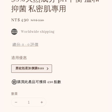
抑菌 私密肌專用
Sale
NT$ 490
Regular
NT$ 590
price
price
Worldwide shipping
總分:
0
-
0
評價
適用優惠
唇紋剋星加價購$199
購買此產品可獲得 490 點數
數量