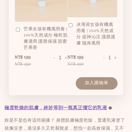
冰薄荷女孩有機萬
芒果女孩有機萬用膏 |
用膏 | 100%天然成
100%天然成分 極乾肌
分 提神沁涼 護唇護
膚適用 護唇保濕 甜蜜
膚 隨身萬用
芒果香
-
+
-
+
NT$ 199
NT$ 199
NT$ 490
NT$ 490
加入購物車
極度乾燥的肌膚，終於等到一瓶真正懂它的乳液
🥥
妳是不是也有這些困擾？ 身體肌膚極度乾燥，普通乳液塗了
就像沒塗，過沒多久又乾裂脫皮，想找一款高效保濕、又不