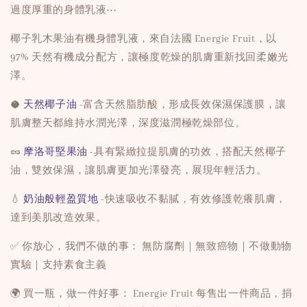
過度厚重的身體乳液⋯
椰子乳木果油有機身體乳液，來自法國 Energie Fruit，以
97% 天然有機成分配方，讓極度乾燥的肌膚重新找回柔嫩光
澤。
🥥
天然椰子油
-富含天然脂肪酸，形成長效保濕保護膜，讓
肌膚整天都維持水潤光澤，深度滋潤極乾燥部位。
🥜
摩洛哥堅果油
-具有緊緻拉提肌膚的功效，搭配天然椰子
油，雙效保濕，讓肌膚更加光澤發亮，展現年輕活力。
💧
奶油般輕盈質地
-快速吸收不黏膩，有效修護乾癢肌膚，
達到美肌改造效果。
✅ 你放心，我們不做的事： 無防腐劑｜無致癌物｜不做動物
實驗｜支持素食主義
🌍 買一瓶，做一件好事： Energie Fruit 每售出一件商品，捐