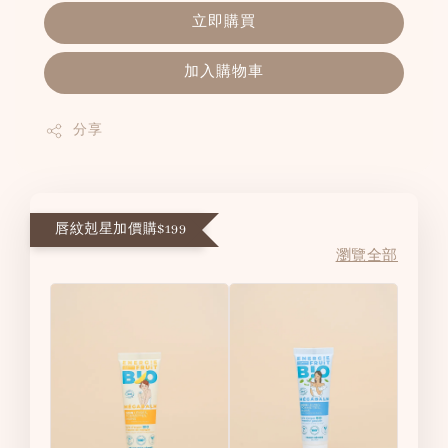
立即購買
加入購物車
分享
唇紋剋星加價購$199
瀏覽全部