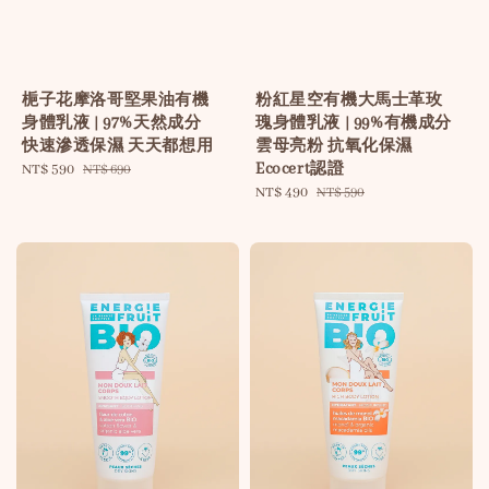
梔子花摩洛哥堅果油有機
粉紅星空有機大馬士革玫
身體乳液 | 97%天然成分
瑰身體乳液 | 99%有機成分
快速滲透保濕 天天都想用
雲母亮粉 抗氧化保濕
Ecocert認證
Sale
NT$ 590
Regular
NT$ 690
price
price
Sale
NT$ 490
Regular
NT$ 590
price
price