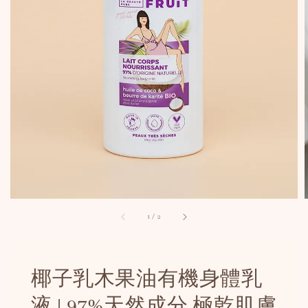
1
/
2
椰子乳木果油有機身體乳
液 | 97%天然成分 極乾肌膚