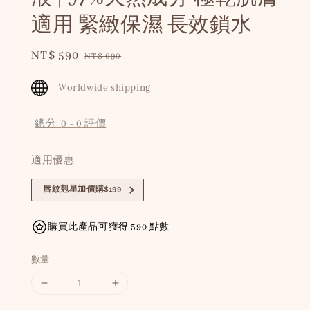
適用 緊緻保濕 長效鎖水
Sale
NT$ 590
Regular
NT$ 690
price
price
Worldwide shipping
總分:
0
-
0
評價
適用優惠
唇紋剋星加價購$199
購買此產品可獲得 590 點數
數量