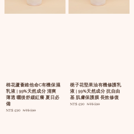
棉花蘆薈維他命C有機保濕
梔子花堅果油有機修護乳
乳液 | 99%天然成分 清爽
液 | 99%天然成分 抗自由
薄透 曬後舒緩紅癢 夏日必
基 肌膚保護膜 長效修復
備
Sale
NT$ 490
Regular
NT$ 590
Sale
NT$ 490
Regular
price
price
NT$ 590
price
price