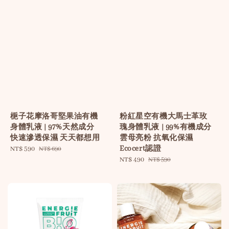
梔子花摩洛哥堅果油有機
粉紅星空有機大馬士革玫
身體乳液 | 97%天然成分
瑰身體乳液 | 99%有機成分
快速滲透保濕 天天都想用
雲母亮粉 抗氧化保濕
Ecocert認證
Sale
NT$ 590
Regular
NT$ 690
price
price
Sale
NT$ 490
Regular
NT$ 590
price
price