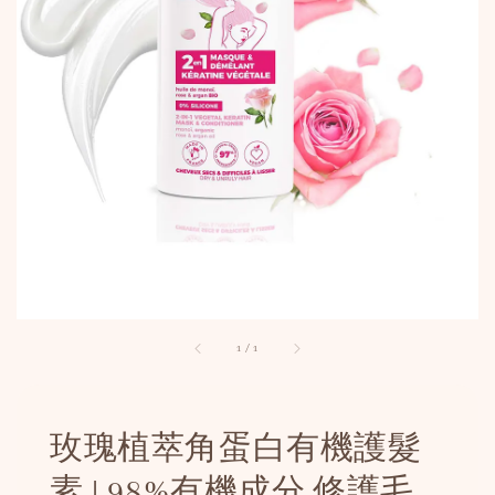
1
/
1
玫瑰植萃角蛋白有機護髮
素 | 98%有機成分 修護毛