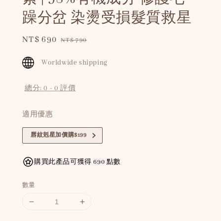
躁分岔 染燙受損髮質救星
Sale
NT$ 690
Regular
NT$ 790
price
price
Worldwide shipping
總分:
0
-
0
評價
適用優惠
唇紋剋星加價購$199
購買此產品可獲得 690 點數
數量