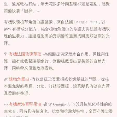
重、髮尾乾枯打結，每天花很多時間整理卻還是蓬亂，感覺
頭髮快要「斷掉」⋯
有機玫瑰植萃角蛋白護髮素，來自法國 Energie Fruit，以
98% 有機成分配方，結合植物角蛋白的修護力與法國有機玫
瑰的滋養力，讓過度染燙的受損髮質重新找回柔順健康的光
澤。
🌹
有機法國玫瑰萃取
-為頭髮提供深層水合作用、彈性與保
護，能有效收緊頭髮鱗片，讓髮絲散發出更美麗的自然光
澤，同時帶來優雅玫瑰香氛。
🌿
植物角蛋白
-有效舒緩染燙受損或乾燥髮絲的問題，從根
本避免髮絲毛躁、分岔、打結等困擾，讓秀髮具有健康光澤
且柔順好整理。
🥜
有機摩洛哥堅果油
-富含 Omega-6、9 與具抗氧化特性的維
生素 E，同時具有抗衰老、抗炎和抗脫髮特性，全面守護染燙