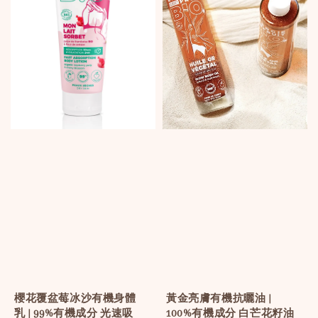
黃金亮膚有機抗曬油 |
櫻花覆盆莓冰沙有機身體
100%有機成分 白芒花籽油
乳 | 99%有機成分 光速吸