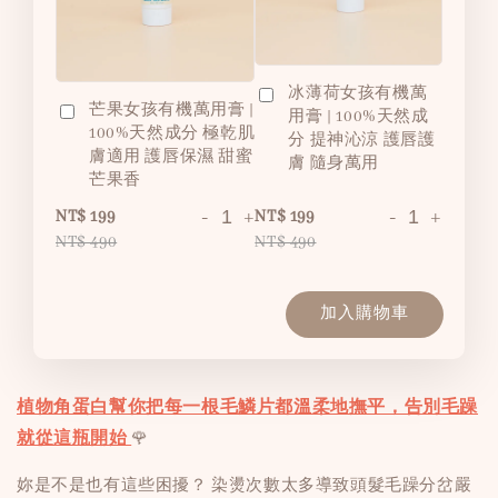
冰薄荷女孩有機萬
芒果女孩有機萬用膏 |
用膏 | 100%天然成
100%天然成分 極乾肌
分 提神沁涼 護唇護
膚適用 護唇保濕 甜蜜
膚 隨身萬用
芒果香
-
+
-
+
NT$ 199
NT$ 199
NT$ 490
NT$ 490
加入購物車
植物角蛋白幫你把每一根毛鱗片都溫柔地撫平，告別毛躁
就從這瓶開始
🌹
妳是不是也有這些困擾？ 染燙次數太多導致頭髮毛躁分岔嚴