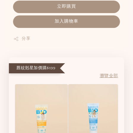
立即購買
加入購物車
分享
唇紋剋星加價購$199
瀏覽全部