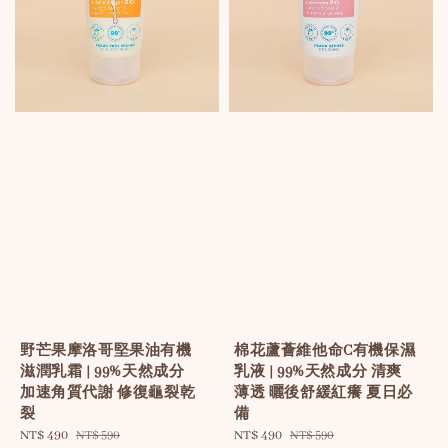
野芒果摩洛哥堅果油有機
棉花蘆薈維他命C有機保濕
滋潤乳霜 | 99%天然成分
乳液 | 99%天然成分 清爽
加速角質代謝 修復龜裂乾
薄透 曬後舒緩紅癢 夏日必
裂
備
Sale
NT$ 490
Regular
Sale
NT$ 490
Regular
NT$ 590
NT$ 590