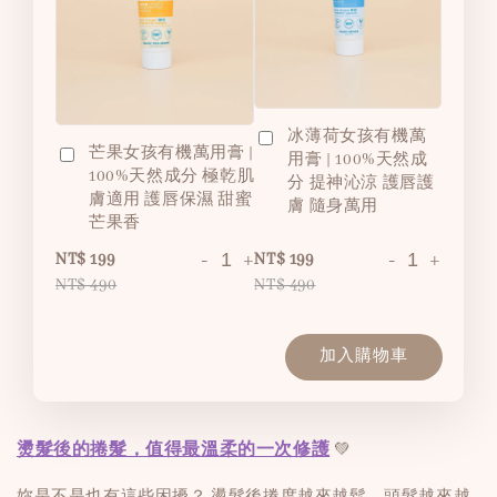
冰薄荷女孩有機萬
芒果女孩有機萬用膏 |
用膏 | 100%天然成
100%天然成分 極乾肌
分 提神沁涼 護唇護
膚適用 護唇保濕 甜蜜
膚 隨身萬用
芒果香
-
+
-
+
NT$ 199
NT$ 199
NT$ 490
NT$ 490
加入購物車
燙髮後的捲髮，值得最溫柔的一次修護
💚
妳是不是也有這些困擾？ 燙髮後捲度越來越鬆、頭髮越來越