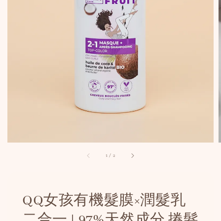
1
/
2
QQ女孩有機髮膜×潤髮乳
二合一 | 97%天然成分 捲髮