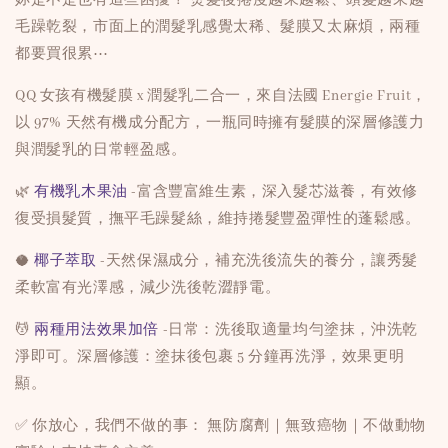
毛躁乾裂，市面上的潤髮乳感覺太稀、髮膜又太麻煩，兩種
都要買很累⋯
QQ 女孩有機髮膜 x 潤髮乳二合一，來自法國 Energie Fruit，
以 97% 天然有機成分配方，一瓶同時擁有髮膜的深層修護力
與潤髮乳的日常輕盈感。
🌿
有機乳木果油
-富含豐富維生素，深入髮芯滋養，有效修
復受損髮質，撫平毛躁髮絲，維持捲髮豐盈彈性的蓬鬆感。
🥥
椰子萃取
-天然保濕成分，補充洗後流失的養分，讓秀髮
柔軟富有光澤感，減少洗後乾澀靜電。
💆
兩種用法效果加倍
-日常：洗後取適量均勻塗抹，沖洗乾
淨即可。深層修護：塗抹後包裹 5 分鐘再洗淨，效果更明
顯。
✅ 你放心，我們不做的事： 無防腐劑｜無致癌物｜不做動物