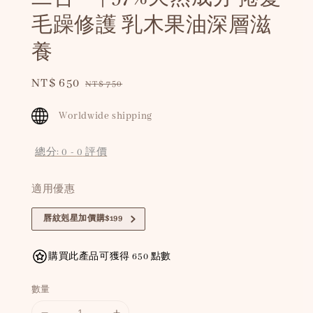
毛躁修護 乳木果油深層滋
養
Sale
NT$ 650
Regular
NT$ 750
price
price
Worldwide shipping
總分:
0
-
0
評價
適用優惠
唇紋剋星加價購$199
購買此產品可獲得 650 點數
數量