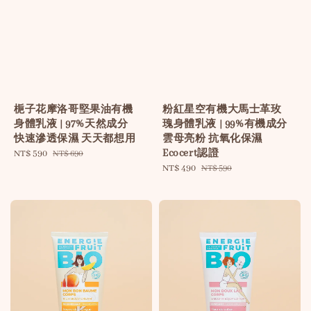
梔子花摩洛哥堅果油有機
粉紅星空有機大馬士革玫
身體乳液 | 97%天然成分
瑰身體乳液 | 99%有機成分
快速滲透保濕 天天都想用
雲母亮粉 抗氧化保濕
Ecocert認證
Sale
NT$ 590
Regular
NT$ 690
price
price
Sale
NT$ 490
Regular
NT$ 590
price
price